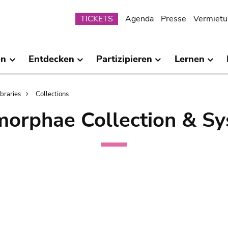
Submenu
TICKETS
Agenda
Presse
Vermietu
en
Entdecken
Partizipieren
Lernen
ibraries
Collections
orphae Collection & Sy