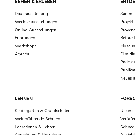
SEHEN & ERLEBEN
ENTD
Dauerausstellung
Samml
Wechselausstellungen
Projek
Online-Ausstellungen
Provena
Führungen
Before 
Workshops
Museum
Agenda
Film di
Podcas
Publika
Neues a
LERNEN
FORS
Kindergarten & Grundschulen
Unsere
Weiterführende Schulen
Veröffe
Lehrerinnen & Lehrer
Science
Ausbildung & Praktikum
Ausbild