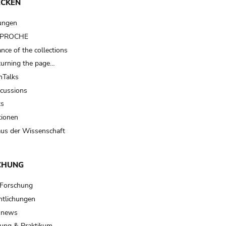
ECKEN
ungen
t PROCHE
nce of the collections
turning the page…
Talks
scussions
ts
tionen
us der Wissenschaft
CHUNG
 Forschung
ntlichungen
 news
ung & Praktikum