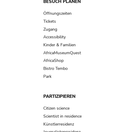
Main
BESUCH PLANEN
navigation
Öffnungszeiten
Tickets
Zugang
Accessibility
Kinder & Familien
AfricaMuseumQuest
AfricaShop
Bistro Tembo
Park
PARTIZIPIEREN
Citizen science
Scientist in residence
Künstlerresidenz
Journalistenresidenz