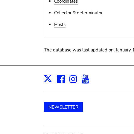
Coordinates
Collector & determinator
Hosts
The database was last updated on: January 
Facebook
Instagram
Youtube
Print
X
NEWSLETTER