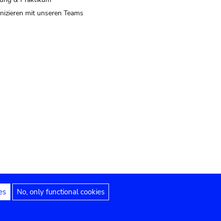
izieren mit unseren Teams
es
No, only functional cookies
 Hinweise
Erklärung zur Barrierefreiheit