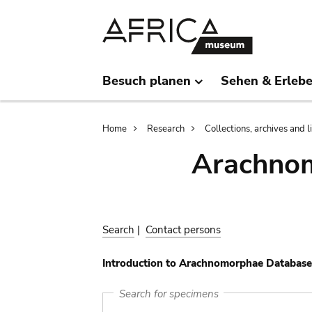
Skip
Skip
to
to
main
search
content
Besuch planen
Sehen & Erleb
Breadcrumb
Home
Research
Collections, archives and l
Arachnom
Search
|
Contact persons
Introduction to Arachnomorphae Database
Search for specimens