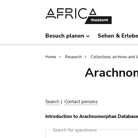
Skip
Skip
to
to
main
search
content
Besuch planen
Sehen & Erleb
Breadcrumb
Home
Research
Collections, archives and l
Arachnom
Search
|
Contact persons
Introduction to Arachnomorphae Database
Search for specimens