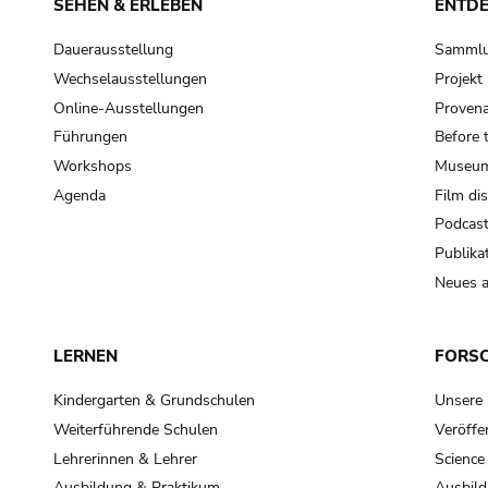
SEHEN & ERLEBEN
ENTD
Dauerausstellung
Samml
Wechselausstellungen
Projek
Online-Ausstellungen
Provena
Führungen
Before 
Workshops
Museum
Agenda
Film di
Podcas
Publika
Neues a
LERNEN
FORS
Kindergarten & Grundschulen
Unsere
Weiterführende Schulen
Veröffe
Lehrerinnen & Lehrer
Science
Ausbildung & Praktikum
Ausbild