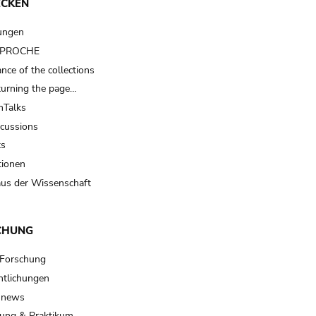
ECKEN
ungen
t PROCHE
nce of the collections
turning the page…
Talks
scussions
ts
tionen
us der Wissenschaft
CHUNG
 Forschung
ntlichungen
 news
ung & Praktikum