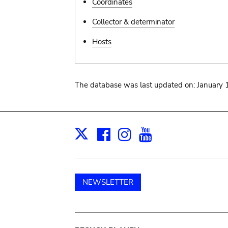
Coordinates
Collector & determinator
Hosts
The database was last updated on: January 
Facebook
Instagram
Youtube
Print
X
NEWSLETTER