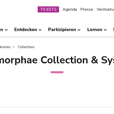
Submenu
TICKETS
Agenda
Presse
Vermietu
en
Entdecken
Partizipieren
Lernen
ibraries
Collections
orphae Collection & Sy