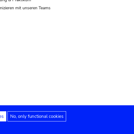
izieren mit unseren Teams
es
No, only functional cookies
 Hinweise
Erklärung zur Barrierefreiheit