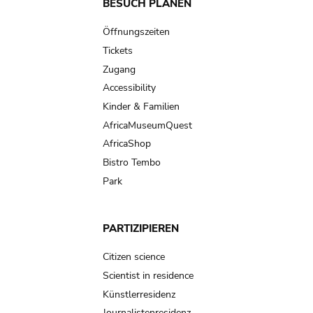
Main
BESUCH PLANEN
navigation
Öffnungszeiten
Tickets
Zugang
Accessibility
Kinder & Familien
AfricaMuseumQuest
AfricaShop
Bistro Tembo
Park
PARTIZIPIEREN
Citizen science
Scientist in residence
Künstlerresidenz
Journalistenresidenz