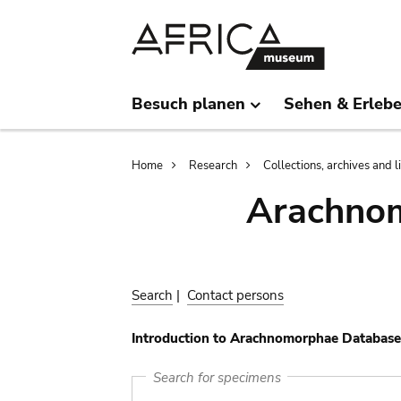
Skip
Skip
to
to
main
search
content
Besuch planen
Sehen & Erleb
Breadcrumb
Home
Research
Collections, archives and l
Arachnom
Search
|
Contact persons
Introduction to Arachnomorphae Database
Search for specimens