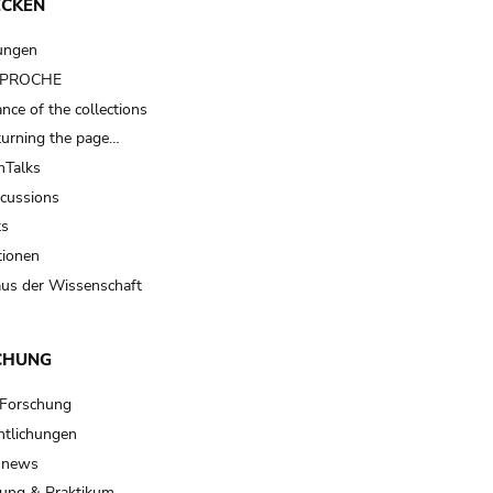
ECKEN
ungen
t PROCHE
nce of the collections
turning the page…
Talks
scussions
ts
tionen
us der Wissenschaft
CHUNG
 Forschung
ntlichungen
 news
ung & Praktikum