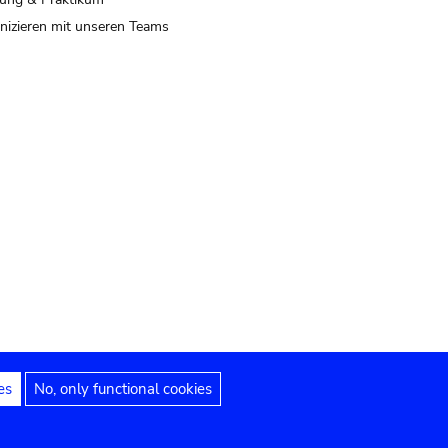
izieren mit unseren Teams
es
No, only functional cookies
 Hinweise
Erklärung zur Barrierefreiheit