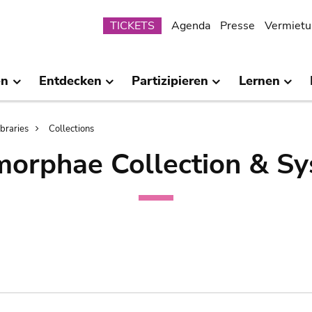
Submenu
TICKETS
Agenda
Presse
Vermietu
en
Entdecken
Partizipieren
Lernen
ibraries
Collections
orphae Collection & Sy