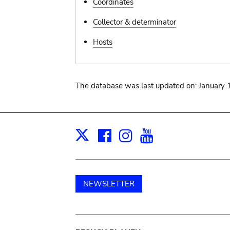
Coordinates
Collector & determinator
Hosts
The database was last updated on: January 
Facebook
Instagram
Youtube
Print
X
NEWSLETTER