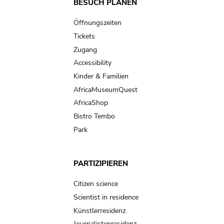
Main
BESUCH PLANEN
navigation
Öffnungszeiten
Tickets
Zugang
Accessibility
Kinder & Familien
AfricaMuseumQuest
AfricaShop
Bistro Tembo
Park
PARTIZIPIEREN
Citizen science
Scientist in residence
Künstlerresidenz
Journalistenresidenz