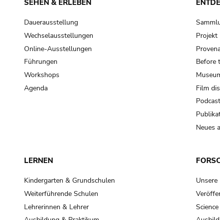
SEHEN & ERLEBEN
ENTD
Dauerausstellung
Samml
Wechselausstellungen
Projek
Online-Ausstellungen
Provena
Führungen
Before 
Workshops
Museum
Agenda
Film di
Podcas
Publika
Neues a
LERNEN
FORS
Kindergarten & Grundschulen
Unsere
Weiterführende Schulen
Veröffe
Lehrerinnen & Lehrer
Science
Ausbildung & Praktikum
Ausbild