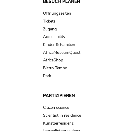
Main
BESUCH PLANEN
navigation
Öffnungszeiten
Tickets
Zugang
Accessibility
Kinder & Familien
AfricaMuseumQuest
AfricaShop
Bistro Tembo
Park
PARTIZIPIEREN
Citizen science
Scientist in residence
Künstlerresidenz
Journalistenresidenz