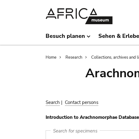
Skip
Skip
to
to
main
search
content
Besuch planen
Sehen & Erleb
Breadcrumb
Home
Research
Collections, archives and l
Arachnom
Search
|
Contact persons
Introduction to Arachnomorphae Database
Search for specimens