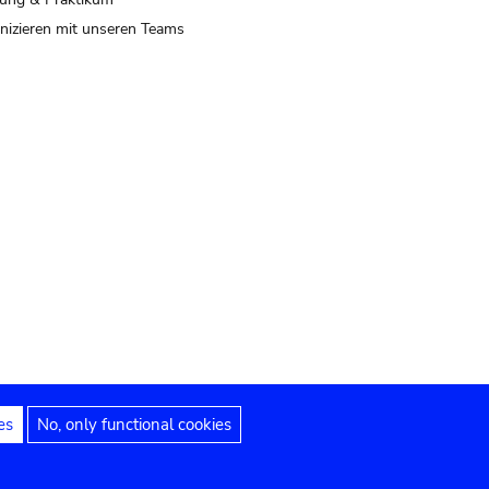
izieren mit unseren Teams
es
No, only functional cookies
 Hinweise
Erklärung zur Barrierefreiheit