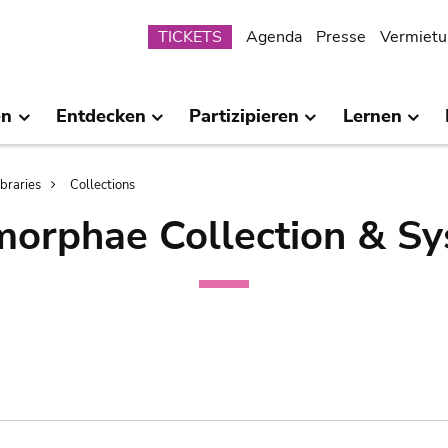
Submenu
TICKETS
Agenda
Presse
Vermietu
en
Entdecken
Partizipieren
Lernen
ibraries
Collections
orphae Collection & Sy