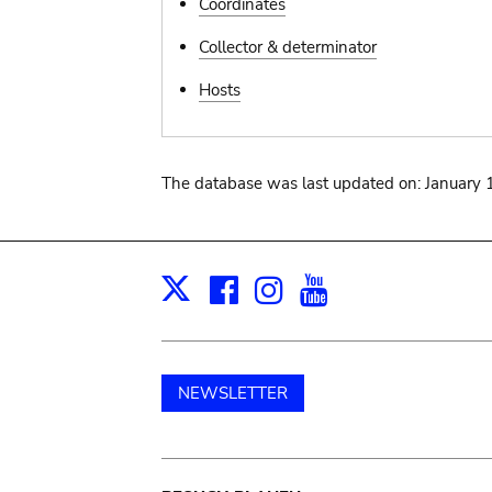
Coordinates
Collector & determinator
Hosts
The database was last updated on: January 
Facebook
Instagram
Youtube
Print
X
NEWSLETTER