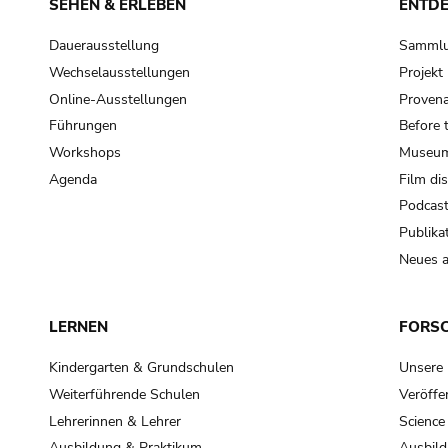
SEHEN & ERLEBEN
ENTD
Dauerausstellung
Samml
Wechselausstellungen
Projek
Online-Ausstellungen
Provena
Führungen
Before 
Workshops
Museum
Agenda
Film di
Podcas
Publika
Neues a
LERNEN
FORS
Kindergarten & Grundschulen
Unsere
Weiterführende Schulen
Veröffe
Lehrerinnen & Lehrer
Science
Ausbildung & Praktikum
Ausbild