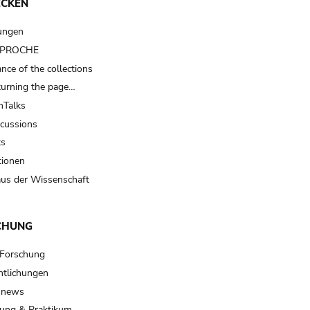
ECKEN
ungen
t PROCHE
nce of the collections
turning the page…
Talks
scussions
ts
tionen
us der Wissenschaft
CHUNG
 Forschung
ntlichungen
 news
ung & Praktikum