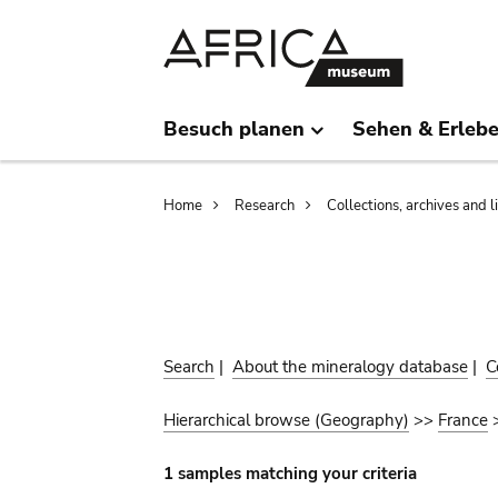
Skip
Skip
to
to
main
search
content
Besuch planen
Sehen & Erleb
Breadcrumb
Home
Research
Collections, archives and l
Search
|
About the mineralogy database
|
C
Hierarchical browse (Geography)
>>
France
1 samples matching your criteria