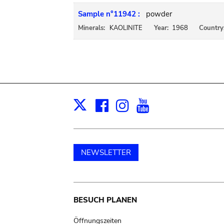
Sample n°11942 :
powder
Minerals:
KAOLINITE
Year:
1968
Country
Facebook
Instagram
Youtube
Print
X
NEWSLETTER
Main
BESUCH PLANEN
Öffnungszeiten