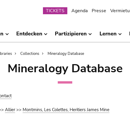
Submenu
TICKETS
Agenda
Presse
Vermietu
en
Entdecken
Partizipieren
Lernen
ibraries
Collections
Mineralogy Database
Mineralogy Database
ontact
>>
Allier
>>
Montmins, Les Colettes, Heritiers James Mine