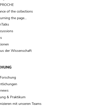
t PROCHE
nce of the collections
turning the page…
Talks
scussions
ts
tionen
us der Wissenschaft
CHUNG
 Forschung
ntlichungen
 news
ung & Praktikum
izieren mit unseren Teams