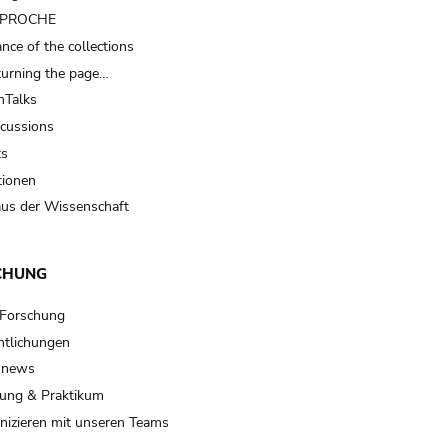
t PROCHE
nce of the collections
turning the page…
Talks
scussions
ts
tionen
us der Wissenschaft
CHUNG
 Forschung
ntlichungen
 news
ung & Praktikum
izieren mit unseren Teams