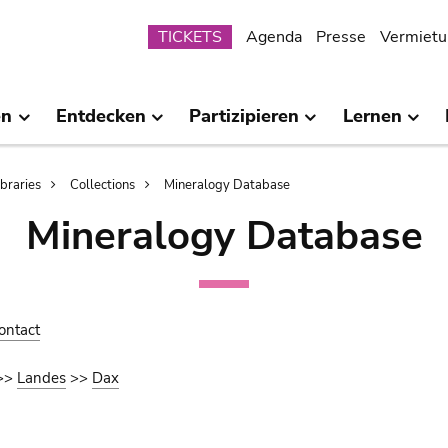
Submenu
TICKETS
Agenda
Presse
Vermietu
en
Entdecken
Partizipieren
Lernen
ibraries
Collections
Mineralogy Database
Mineralogy Database
ontact
>>
Landes
>>
Dax