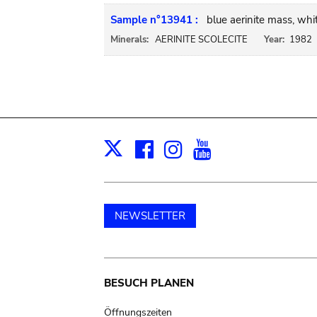
Sample n°13941 :
blue aerinite mass, whit
Minerals:
AERINITE SCOLECITE
Year:
1982
Facebook
Instagram
Youtube
Print
X
NEWSLETTER
Main
BESUCH PLANEN
Öffnungszeiten