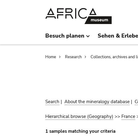
Skip
Skip
to
to
main
search
content
Besuch planen
Sehen & Erleb
Breadcrumb
Home
Research
Collections, archives and l
Search
|
About the mineralogy database
|
C
Hierarchical browse (Geography)
>>
France
1 samples matching your criteria