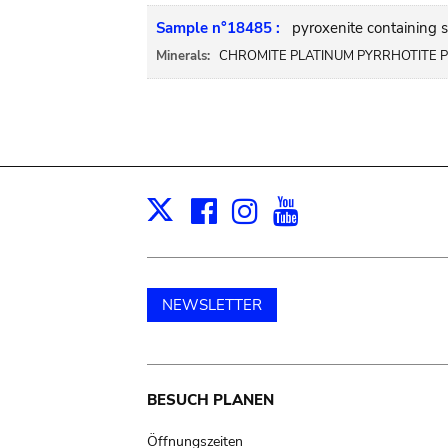
Sample n°18485 :
pyroxenite containing su
Minerals:
CHROMITE PLATINUM PYRRHOTITE P
Facebook
Instagram
Youtube
Print
X
NEWSLETTER
Main
BESUCH PLANEN
Öffnungszeiten