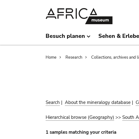
Skip
Skip
to
to
main
search
content
Besuch planen
Sehen & Erleb
Breadcrumb
Home
Research
Collections, archives and l
Search
|
About the mineralogy database
|
C
Hierarchical browse (Geography)
>>
South A
1 samples matching your criteria