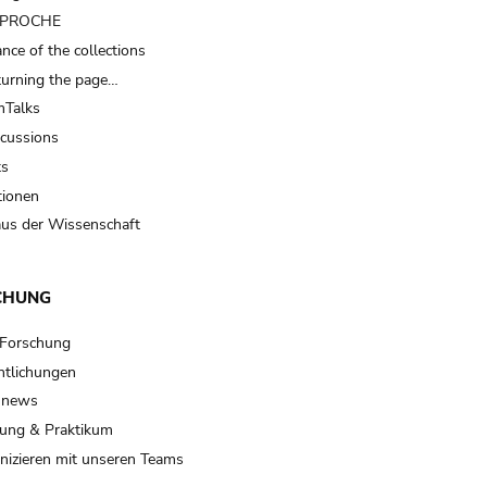
t PROCHE
nce of the collections
turning the page…
Talks
scussions
ts
tionen
us der Wissenschaft
CHUNG
 Forschung
ntlichungen
 news
ung & Praktikum
izieren mit unseren Teams