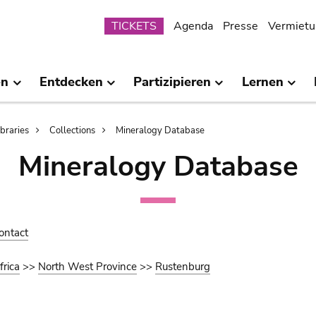
Submenu
TICKETS
Agenda
Presse
Vermietu
en
Entdecken
Partizipieren
Lernen
ibraries
Collections
Mineralogy Database
Mineralogy Database
ontact
frica
>>
North West Province
>>
Rustenburg