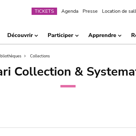
Submenu
TICKETS
Agenda
Presse
Location de sal
Découvrir
Participer
Apprendre
R
bibliothèques
Collections
ri Collection & Systema