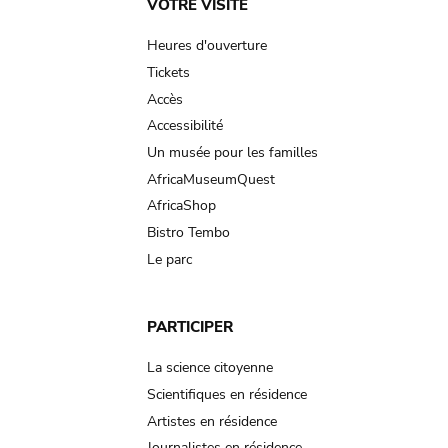
Main
VOTRE VISITE
navigation
Heures d'ouverture
Tickets
Accès
Accessibilité
Un musée pour les familles
AfricaMuseumQuest
AfricaShop
Bistro Tembo
Le parc
PARTICIPER
La science citoyenne
Scientifiques en résidence
Artistes en résidence
Journalistes en résidence