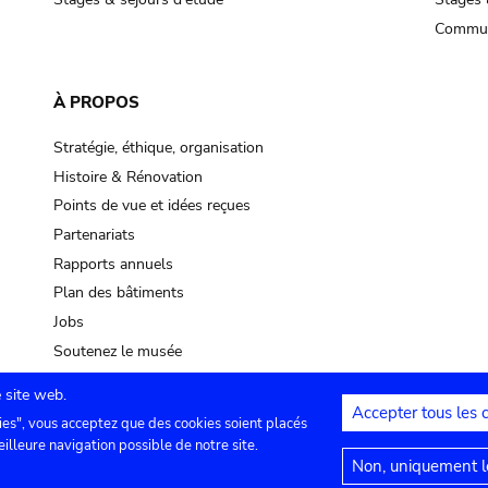
Commun
À PROPOS
Stratégie, éthique, organisation
Histoire & Rénovation
Points de vue et idées reçues
Partenariats
Rapports annuels
Plan des bâtiments
Jobs
Soutenez le musée
 site web.
Accepter tous les 
ies", vous acceptez que des cookies soient placés
lles
Contact
Paramètres de confidentialité
Mention
eilleure navigation possible de notre site.
Non, uniquement le