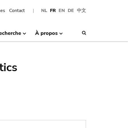
les
Contact
NL
FR
EN
DE
中文
echerche
À propos
Search
tics