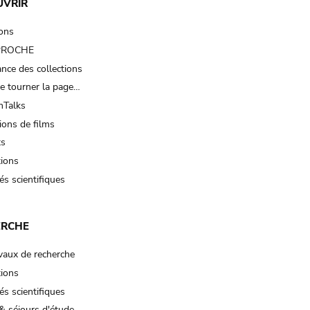
UVRIR
ions
 PROCHE
nce des collections
e tourner la page…
Talks
ions de films
ts
tions
és scientifiques
ERCHE
vaux de recherche
tions
és scientifiques
& séjours d'étude