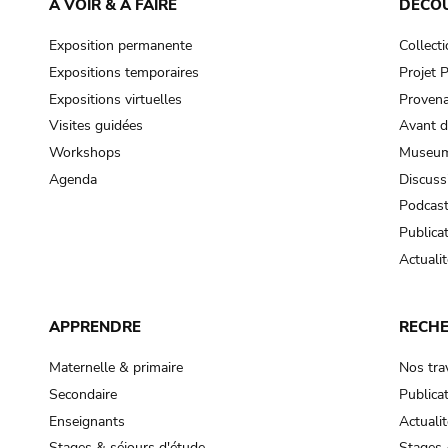
À VOIR & À FAIRE
DÉCO
Exposition permanente
Collect
Expositions temporaires
Projet
Expositions virtuelles
Provena
Visites guidées
Avant d
Workshops
Museum
Agenda
Discuss
Podcas
Publica
Actualit
APPRENDRE
RECH
Maternelle & primaire
Nos tra
Secondaire
Publica
Enseignants
Actualit
Stages & séjours d'étude
Stages 