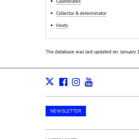
Coordinates
Collector & determinator
Hosts
The database was last updated on: January 
Facebook
Instagram
Youtube
Print
X
NEWSLETTER