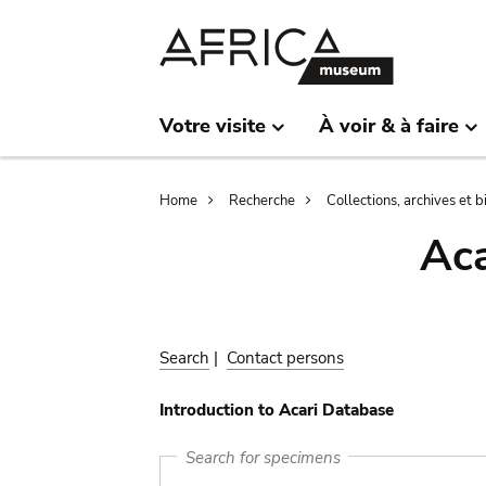
Skip
Skip
to
to
main
search
content
Votre visite
À voir & à faire
Breadcrumb
Home
Recherche
Collections, archives et 
Aca
Search
|
Contact persons
Introduction to Acari Database
Search for specimens