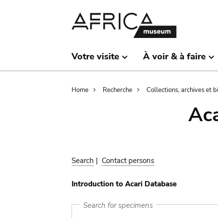
Skip
Skip
to
to
main
search
content
Votre visite
À voir & à faire
Breadcrumb
Home
Recherche
Collections, archives et 
Aca
Search
|
Contact persons
Introduction to Acari Database
Search for specimens