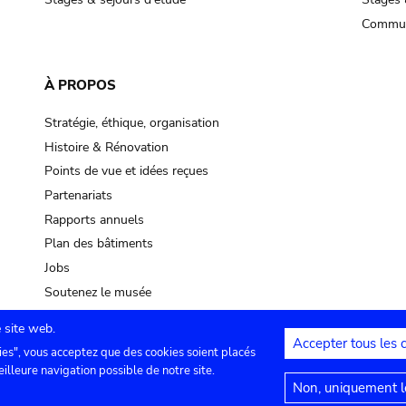
Commun
À PROPOS
Stratégie, éthique, organisation
Histoire & Rénovation
Points de vue et idées reçues
Partenariats
Rapports annuels
Plan des bâtiments
Jobs
Soutenez le musée
 site web.
Accepter tous les 
ies", vous acceptez que des cookies soient placés
lles
Contact
Paramètres de confidentialité
Mention
eilleure navigation possible de notre site.
Non, uniquement le