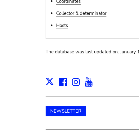
Coordinates
Collector & determinator
Hosts
The database was last updated on: January 
Facebook
Instagram
Youtube
Print
X
NEWSLETTER