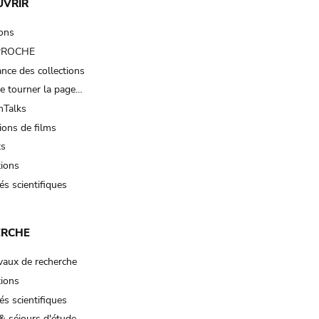
UVRIR
ions
 PROCHE
nce des collections
e tourner la page…
Talks
ions de films
ts
tions
és scientifiques
ERCHE
vaux de recherche
tions
és scientifiques
& séjours d'étude