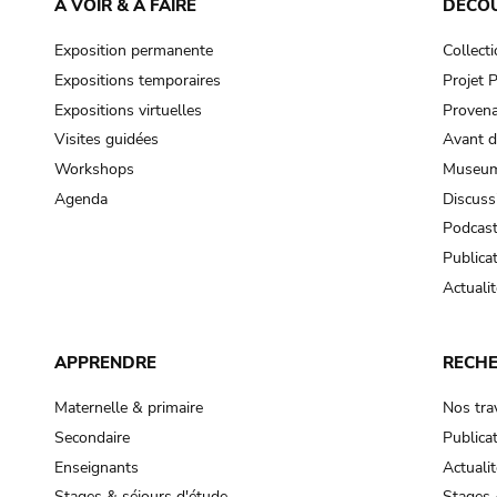
À VOIR & À FAIRE
DÉCO
Exposition permanente
Collect
Expositions temporaires
Projet
Expositions virtuelles
Provena
Visites guidées
Avant d
Workshops
Museum
Agenda
Discuss
Podcas
Publica
Actualit
APPRENDRE
RECH
Maternelle & primaire
Nos tra
Secondaire
Publica
Enseignants
Actualit
Stages & séjours d'étude
Stages 