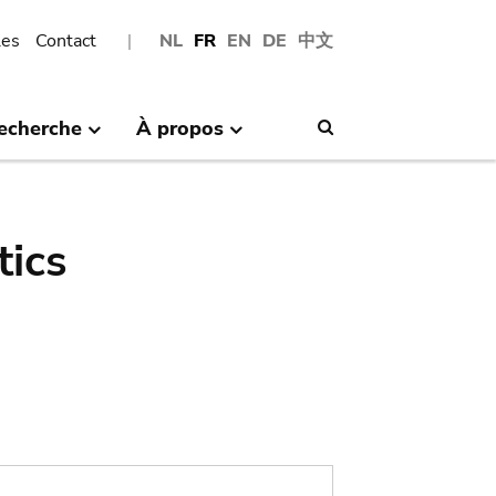
les
Contact
NL
FR
EN
DE
中文
echerche
À propos
Search
tics