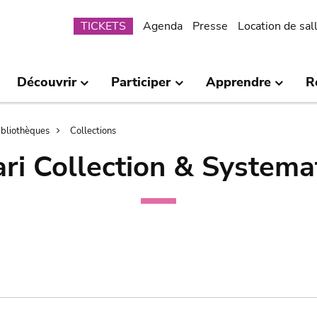
Submenu
TICKETS
Agenda
Presse
Location de sal
Découvrir
Participer
Apprendre
R
bibliothèques
Collections
ri Collection & Systema