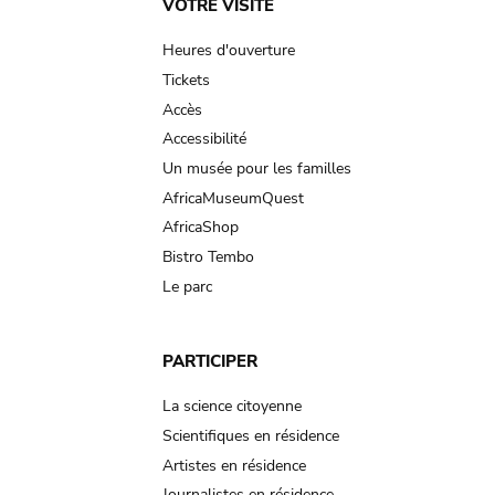
Main
VOTRE VISITE
navigation
Heures d'ouverture
Tickets
Accès
Accessibilité
Un musée pour les familles
AfricaMuseumQuest
AfricaShop
Bistro Tembo
Le parc
PARTICIPER
La science citoyenne
Scientifiques en résidence
Artistes en résidence
Journalistes en résidence