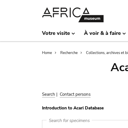
Skip
Skip
to
to
main
search
content
Votre visite
À voir & à faire
Breadcrumb
Home
Recherche
Collections, archives et 
Aca
Search
|
Contact persons
Introduction to Acari Database
Search for specimens