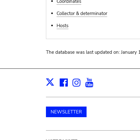
Coordinates
Collector & determinator
Hosts
The database was last updated on: January 
Facebook
Instagram
Youtube
Print
X
NEWSLETTER