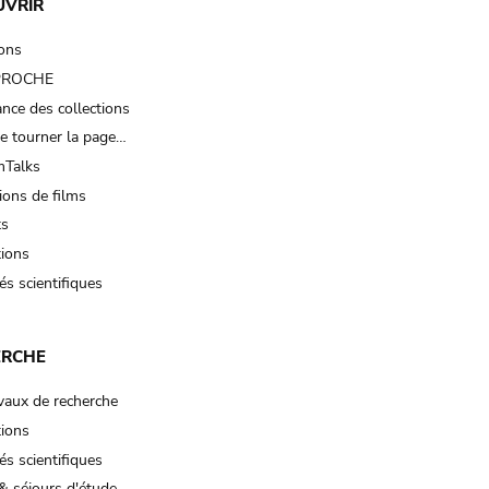
UVRIR
ions
 PROCHE
nce des collections
e tourner la page…
Talks
ions de films
ts
tions
és scientifiques
ERCHE
vaux de recherche
tions
és scientifiques
& séjours d'étude