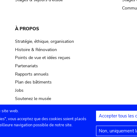
Commun
À PROPOS
Stratégie, éthique, organisation
Histoire & Rénovation
Points de vue et idées reçues
Partenariats
Rapports annuels
Plan des bâtiments
Jobs
Soutenez le musée
 site web.
Accepter tous les 
ies", vous acceptez que des cookies soient placés
lles
Contact
Paramètres de confidentialité
Mention
eilleure navigation possible de notre site.
Non, uniquement le