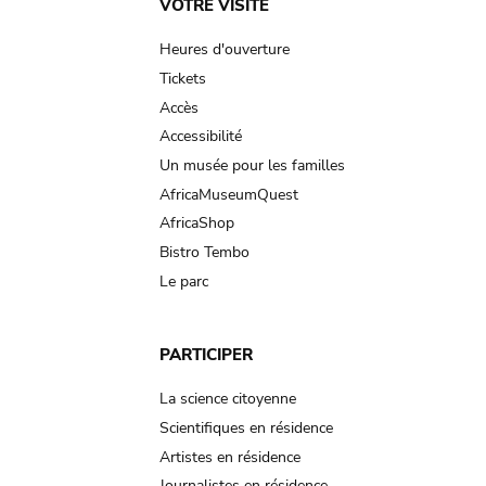
Main
VOTRE VISITE
navigation
Heures d'ouverture
Tickets
Accès
Accessibilité
Un musée pour les familles
AfricaMuseumQuest
AfricaShop
Bistro Tembo
Le parc
PARTICIPER
La science citoyenne
Scientifiques en résidence
Artistes en résidence
Journalistes en résidence