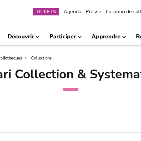
Submenu
TICKETS
Agenda
Presse
Location de sal
Découvrir
Participer
Apprendre
R
bibliothèques
Collections
ri Collection & Systema