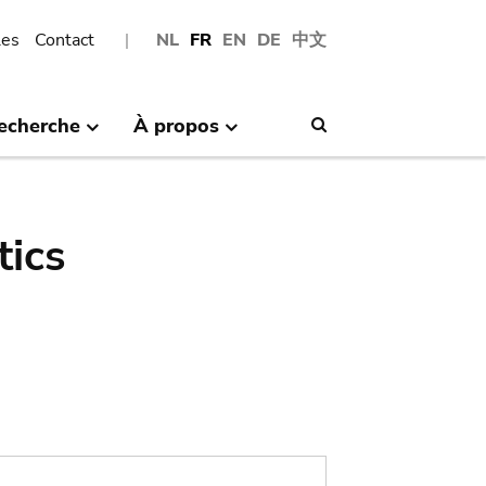
les
Contact
NL
FR
EN
DE
中文
echerche
À propos
Search
tics