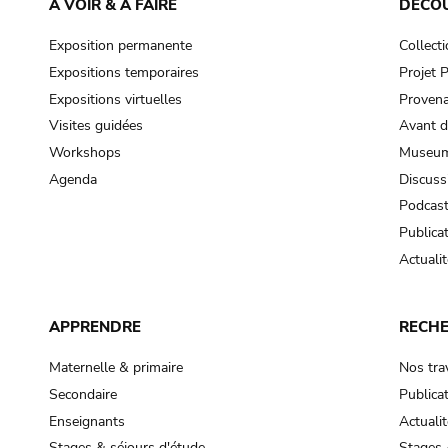
À VOIR & À FAIRE
DÉCO
Exposition permanente
Collect
Expositions temporaires
Projet
Expositions virtuelles
Provena
Visites guidées
Avant d
Workshops
Museum
Agenda
Discuss
Podcas
Publica
Actualit
APPRENDRE
RECH
Maternelle & primaire
Nos tra
Secondaire
Publica
Enseignants
Actualit
Stages & séjours d'étude
Stages 