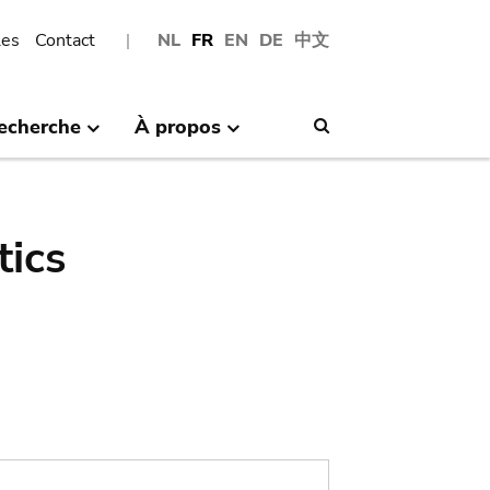
les
Contact
NL
FR
EN
DE
中文
echerche
À propos
Search
tics