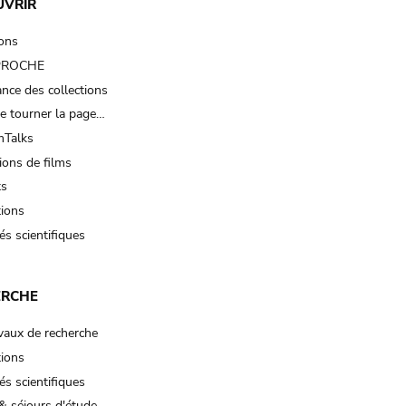
UVRIR
ions
 PROCHE
nce des collections
e tourner la page…
Talks
ions de films
ts
tions
és scientifiques
ERCHE
vaux de recherche
tions
és scientifiques
& séjours d'étude