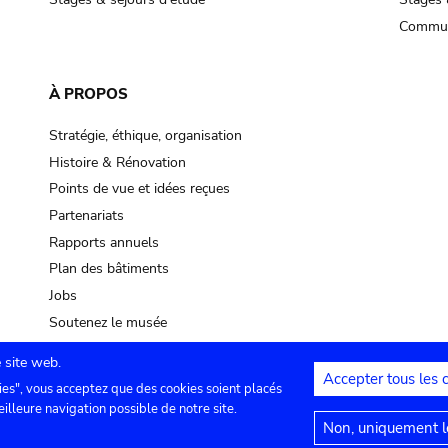
Commun
À PROPOS
Stratégie, éthique, organisation
Histoire & Rénovation
Points de vue et idées reçues
Partenariats
Rapports annuels
Plan des bâtiments
Jobs
Soutenez le musée
 site web.
Accepter tous les 
ies", vous acceptez que des cookies soient placés
lles
Contact
Paramètres de confidentialité
Mention
eilleure navigation possible de notre site.
Non, uniquement le