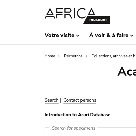
Skip
Skip
to
to
main
search
content
Votre visite
À voir & à faire
Breadcrumb
Home
Recherche
Collections, archives et 
Aca
Search
|
Contact persons
Introduction to Acari Database
Search for specimens