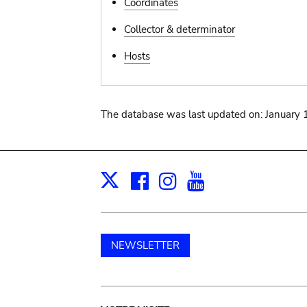
Coordinates
Collector & determinator
Hosts
The database was last updated on: January 
Facebook
Instagram
Youtube
Print
X
NEWSLETTER