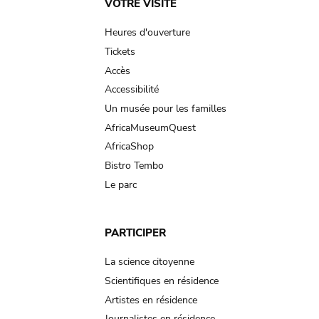
Main
VOTRE VISITE
navigation
Heures d'ouverture
Tickets
Accès
Accessibilité
Un musée pour les familles
AfricaMuseumQuest
AfricaShop
Bistro Tembo
Le parc
PARTICIPER
La science citoyenne
Scientifiques en résidence
Artistes en résidence
Journalistes en résidence