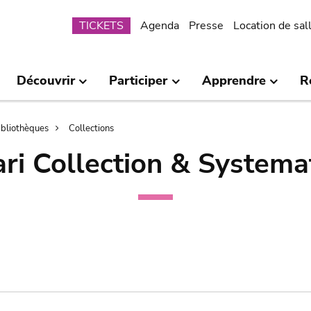
Submenu
TICKETS
Agenda
Presse
Location de sal
Découvrir
Participer
Apprendre
R
bibliothèques
Collections
ri Collection & Systema