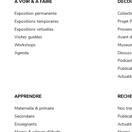
À VOIR & À FAIRE
DÉCO
Exposition permanente
Collect
Expositions temporaires
Projet
Expositions virtuelles
Provena
Visites guidées
Avant d
Workshops
Museum
Agenda
Discuss
Podcas
Publica
Actualit
APPRENDRE
RECH
Maternelle & primaire
Nos tra
Secondaire
Publica
Enseignants
Actualit
Stages & séjours d'étude
Stages 