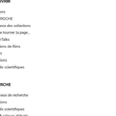
UVRIR
ions
 PROCHE
nce des collections
e tourner la page…
Talks
ions de films
ts
tions
és scientifiques
ERCHE
vaux de recherche
tions
és scientifiques
& séjours d'étude