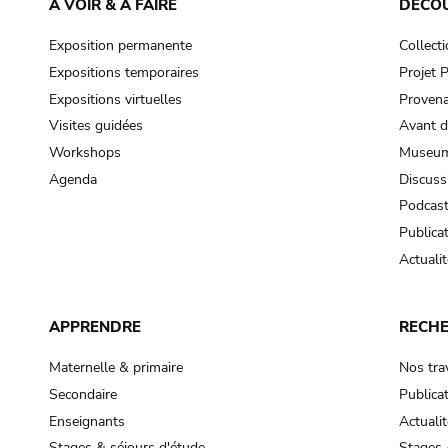
À VOIR & À FAIRE
DÉCO
Exposition permanente
Collect
Expositions temporaires
Projet
Expositions virtuelles
Provena
Visites guidées
Avant d
Workshops
Museum
Agenda
Discuss
Podcas
Publica
Actualit
APPRENDRE
RECH
Maternelle & primaire
Nos tra
Secondaire
Publica
Enseignants
Actualit
Stages & séjours d'étude
Stages 