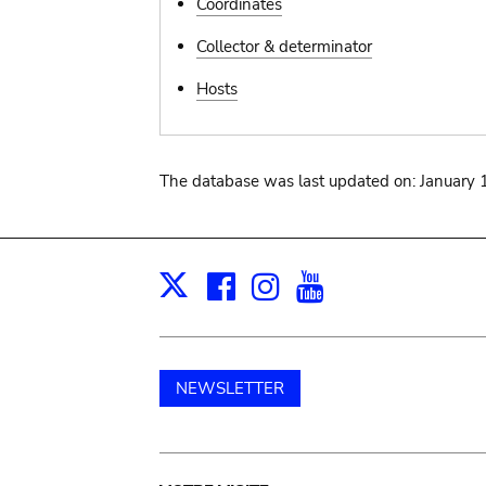
Coordinates
Collector & determinator
Hosts
The database was last updated on: January 
Facebook
Instagram
Youtube
Print
X
NEWSLETTER