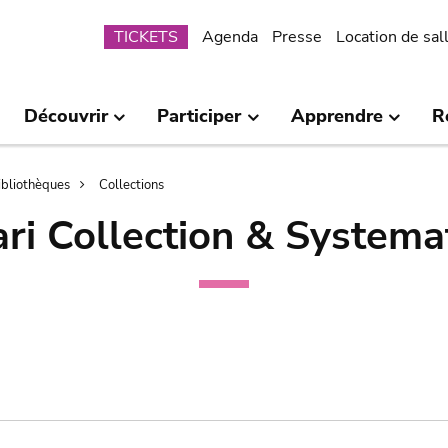
Submenu
TICKETS
Agenda
Presse
Location de sal
Découvrir
Participer
Apprendre
R
bibliothèques
Collections
ri Collection & Systema