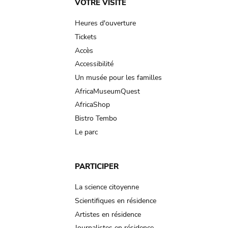
Main
VOTRE VISITE
navigation
Heures d'ouverture
Tickets
Accès
Accessibilité
Un musée pour les familles
AfricaMuseumQuest
AfricaShop
Bistro Tembo
Le parc
PARTICIPER
La science citoyenne
Scientifiques en résidence
Artistes en résidence
Journalistes en résidence