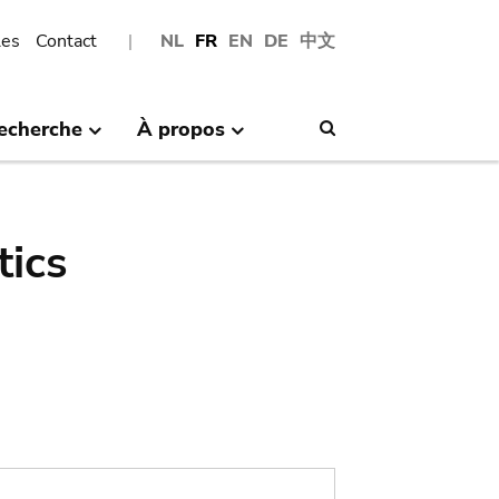
les
Contact
NL
FR
EN
DE
中文
echerche
À propos
Search
tics