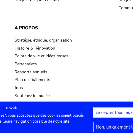
Commun
À PROPOS
Stratégie, éthique, organisation
Histoire & Rénovation
Points de vue et idées reçues
Partenariats
Rapports annuels
Plan des bâtiments
Jobs
Soutenez le musée
 site web.
Accepter tous les 
ies", vous acceptez que des cookies soient placés
lles
Contact
Paramètres de confidentialité
Mention
eilleure navigation possible de notre site.
Non, uniquement le