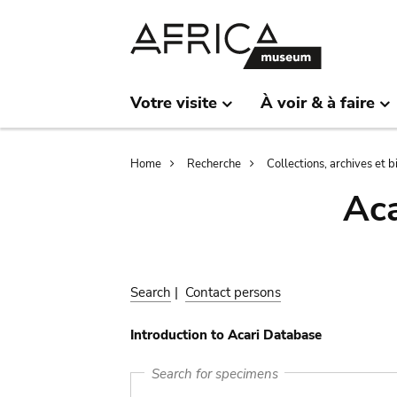
Skip
Skip
to
to
main
search
content
Votre visite
À voir & à faire
Breadcrumb
Home
Recherche
Collections, archives et 
Aca
Search
|
Contact persons
Introduction to Acari Database
Search for specimens