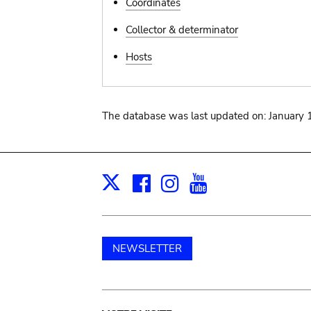
Coordinates
Collector & determinator
Hosts
The database was last updated on: January 
Facebook
Instagram
Youtube
Print
X
NEWSLETTER