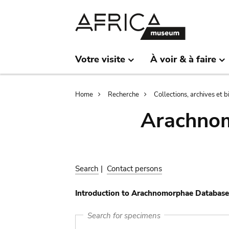
Skip
Skip
to
to
main
search
content
Votre visite
À voir & à faire
Breadcrumb
Home
Recherche
Collections, archives et 
Arachnom
Search
|
Contact persons
Introduction to Arachnomorphae Database
Search for specimens