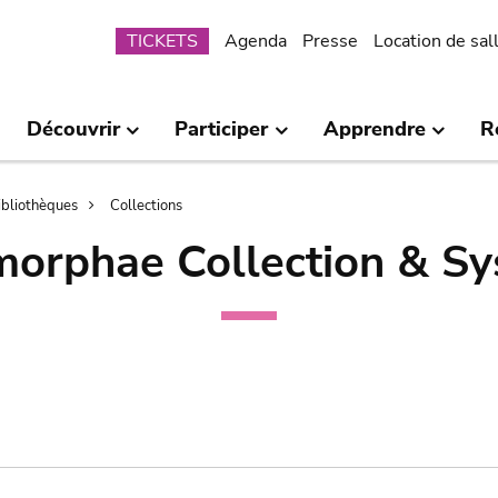
Submenu
TICKETS
Agenda
Presse
Location de sal
Découvrir
Participer
Apprendre
R
bibliothèques
Collections
orphae Collection & Sy