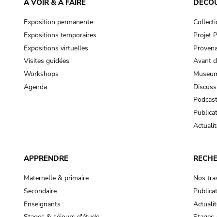
À VOIR & À FAIRE
DÉCO
Exposition permanente
Collect
Expositions temporaires
Projet
Expositions virtuelles
Provena
Visites guidées
Avant d
Workshops
Museum
Agenda
Discuss
Podcas
Publica
Actualit
APPRENDRE
RECH
Maternelle & primaire
Nos tra
Secondaire
Publica
Enseignants
Actualit
Stages & séjours d'étude
Stages 