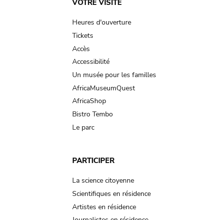
Main
VOTRE VISITE
navigation
Heures d'ouverture
Tickets
Accès
Accessibilité
Un musée pour les familles
AfricaMuseumQuest
AfricaShop
Bistro Tembo
Le parc
PARTICIPER
La science citoyenne
Scientifiques en résidence
Artistes en résidence
Journalistes en résidence