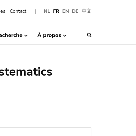
les
Contact
NL
FR
EN
DE
中文
echerche
À propos
Search
stematics