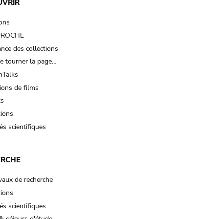
UVRIR
ions
 PROCHE
nce des collections
e tourner la page…
Talks
ions de films
ts
tions
és scientifiques
ERCHE
vaux de recherche
tions
és scientifiques
& séjours d'étude