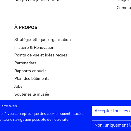
Commun
À PROPOS
Stratégie, éthique, organisation
Histoire & Rénovation
Points de vue et idées reçues
Partenariats
Rapports annuels
Plan des bâtiments
Jobs
Soutenez le musée
 site web.
Accepter tous les 
ies", vous acceptez que des cookies soient placés
lles
Contact
Paramètres de confidentialité
Mention
eilleure navigation possible de notre site.
Non, uniquement le