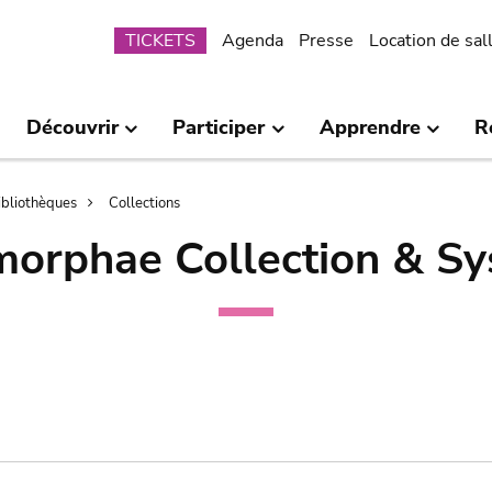
Submenu
TICKETS
Agenda
Presse
Location de sal
Découvrir
Participer
Apprendre
R
bibliothèques
Collections
orphae Collection & Sy