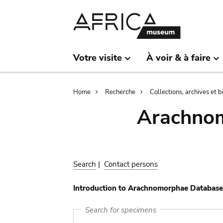
Skip
Skip
to
to
main
search
content
Votre visite
À voir & à faire
Breadcrumb
Home
Recherche
Collections, archives et 
Arachnom
Search
|
Contact persons
Introduction to Arachnomorphae Database
Search for specimens