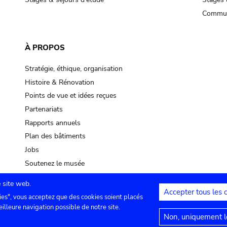
Commun
À PROPOS
Stratégie, éthique, organisation
Histoire & Rénovation
Points de vue et idées reçues
Partenariats
Rapports annuels
Plan des bâtiments
Jobs
Soutenez le musée
 site web.
Accepter tous les 
ies", vous acceptez que des cookies soient placés
lles
Contact
Paramètres de confidentialité
Mention
eilleure navigation possible de notre site.
Non, uniquement le