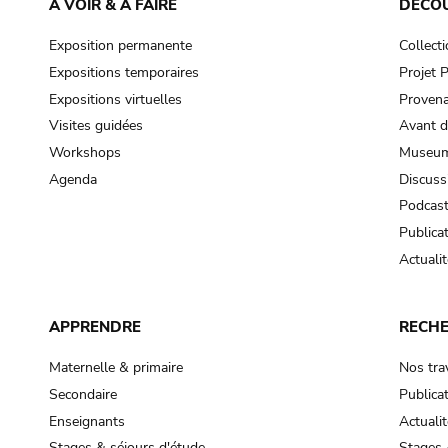
À VOIR & À FAIRE
DÉCO
Exposition permanente
Collect
Expositions temporaires
Projet
Expositions virtuelles
Provena
Visites guidées
Avant d
Workshops
Museum
Agenda
Discuss
Podcas
Publica
Actualit
APPRENDRE
RECH
Maternelle & primaire
Nos tra
Secondaire
Publica
Enseignants
Actualit
Stages & séjours d'étude
Stages 