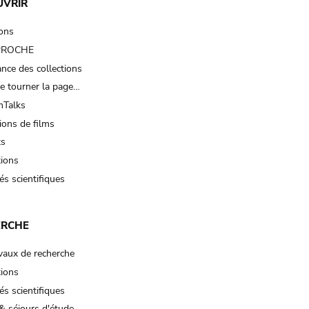
UVRIR
ions
 PROCHE
nce des collections
e tourner la page…
Talks
ions de films
ts
tions
és scientifiques
ERCHE
vaux de recherche
tions
és scientifiques
& séjours d'étude