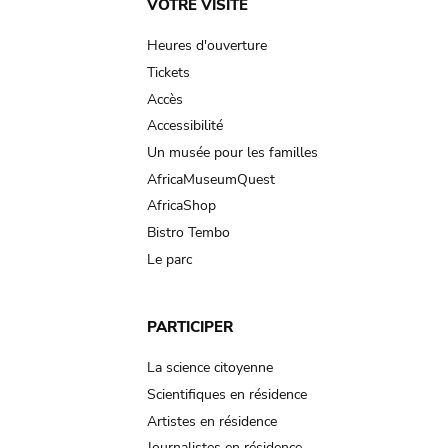
Main
VOTRE VISITE
navigation
Heures d'ouverture
Tickets
Accès
Accessibilité
Un musée pour les familles
AfricaMuseumQuest
AfricaShop
Bistro Tembo
Le parc
PARTICIPER
La science citoyenne
Scientifiques en résidence
Artistes en résidence
Journalistes en résidence