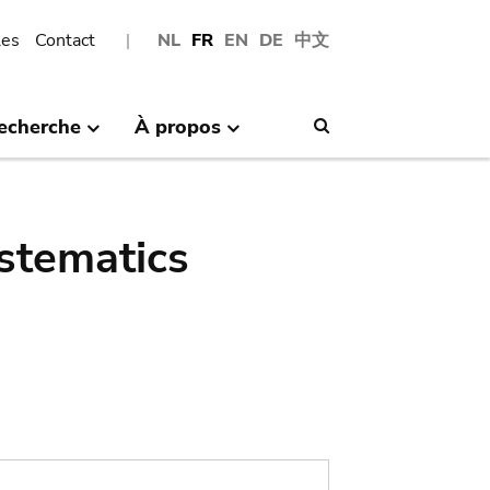
les
Contact
NL
FR
EN
DE
中文
echerche
À propos
Search
stematics