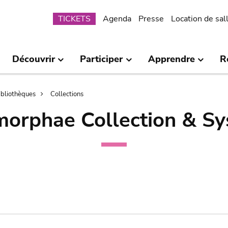
Submenu
TICKETS
Agenda
Presse
Location de sal
Découvrir
Participer
Apprendre
R
bibliothèques
Collections
orphae Collection & Sy