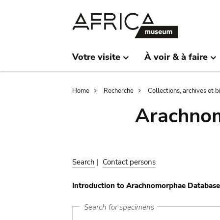
Skip
Skip
to
to
main
search
content
Votre visite
À voir & à faire
Breadcrumb
Home
Recherche
Collections, archives et 
Arachnom
Search
|
Contact persons
Introduction to Arachnomorphae Database
Search for specimens