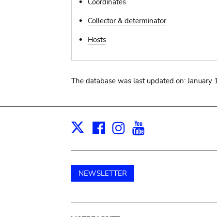
Coordinates
Collector & determinator
Hosts
The database was last updated on: January 
Facebook
Instagram
Youtube
Print
X
NEWSLETTER