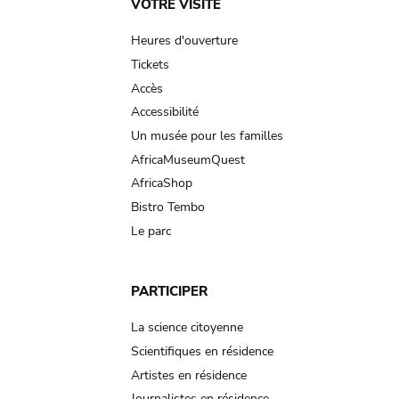
Main
VOTRE VISITE
navigation
Heures d'ouverture
Tickets
Accès
Accessibilité
Un musée pour les familles
AfricaMuseumQuest
AfricaShop
Bistro Tembo
Le parc
PARTICIPER
La science citoyenne
Scientifiques en résidence
Artistes en résidence
Journalistes en résidence