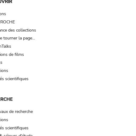
UVRIR
ions
 PROCHE
nce des collections
e tourner la page…
Talks
ions de films
ts
tions
és scientifiques
ERCHE
vaux de recherche
tions
és scientifiques
& séjours d'étude