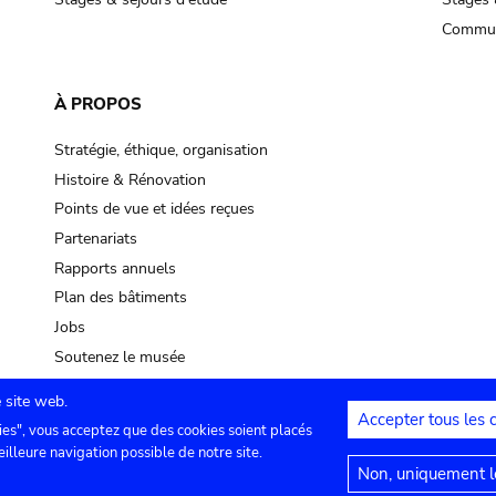
Commun
À PROPOS
Stratégie, éthique, organisation
Histoire & Rénovation
Points de vue et idées reçues
Partenariats
Rapports annuels
Plan des bâtiments
Jobs
Soutenez le musée
 site web.
Accepter tous les 
ies", vous acceptez que des cookies soient placés
lles
Contact
Paramètres de confidentialité
Mention
eilleure navigation possible de notre site.
Non, uniquement le