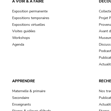
À VOIR & À FAIRE
DÉCO
Exposition permanente
Collect
Expositions temporaires
Projet
Expositions virtuelles
Provena
Visites guidées
Avant d
Workshops
Museum
Agenda
Discuss
Podcas
Publica
Actualit
APPRENDRE
RECH
Maternelle & primaire
Nos tra
Secondaire
Publica
Enseignants
Actualit
Stages & séjours d'étude
Stages 