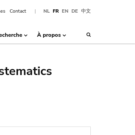
les
Contact
NL
FR
EN
DE
中文
echerche
À propos
Search
stematics