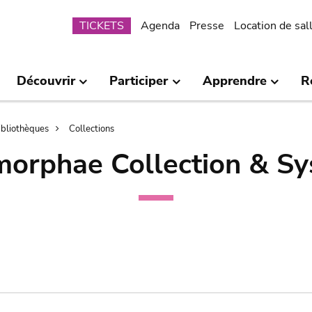
Submenu
TICKETS
Agenda
Presse
Location de sal
Découvrir
Participer
Apprendre
R
bibliothèques
Collections
orphae Collection & Sy