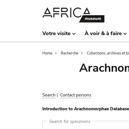
Skip
Skip
to
to
main
search
content
Votre visite
À voir & à faire
Breadcrumb
Home
Recherche
Collections, archives et 
Arachnom
Search
|
Contact persons
Introduction to Arachnomorphae Database
Search for specimens