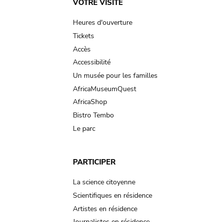
Main
VOTRE VISITE
navigation
Heures d'ouverture
Tickets
Accès
Accessibilité
Un musée pour les familles
AfricaMuseumQuest
AfricaShop
Bistro Tembo
Le parc
PARTICIPER
La science citoyenne
Scientifiques en résidence
Artistes en résidence
Journalistes en résidence