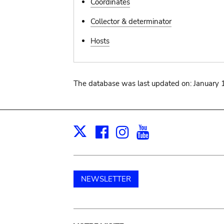
Coordinates
Collector & determinator
Hosts
The database was last updated on: January 
Facebook
Instagram
Youtube
Print
X
NEWSLETTER