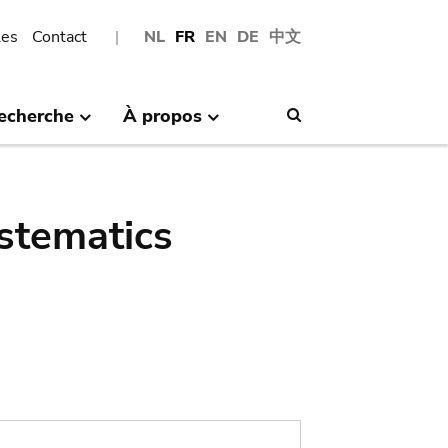
les
Contact
NL
FR
EN
DE
中文
echerche
À propos
Search
stematics