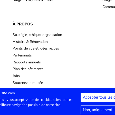
Commun
À PROPOS
Stratégie, éthique, organisation
Histoire & Rénovation
Points de vue et idées reçues
Partenariats
Rapports annuels
Plan des bâtiments
Jobs
Soutenez le musée
 site web.
Accepter tous les 
ies", vous acceptez que des cookies soient placés
lles
Contact
Paramètres de confidentialité
Mention
eilleure navigation possible de notre site.
Non, uniquement le