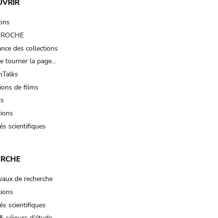
UVRIR
ions
 PROCHE
nce des collections
e tourner la page…
Talks
ions de films
ts
tions
és scientifiques
ERCHE
vaux de recherche
tions
és scientifiques
& séjours d'étude