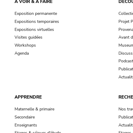
À VOIR & À FAIRE
DÉCO
Exposition permanente
Collect
Expositions temporaires
Projet
Expositions virtuelles
Provena
Visites guidées
Avant d
Workshops
Museum
Agenda
Discuss
Podcas
Publica
Actualit
APPRENDRE
RECH
Maternelle & primaire
Nos tra
Secondaire
Publica
Enseignants
Actualit
Stages & séjours d'étude
Stages 