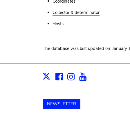
Coordinates
Collector & determinator
Hosts
The database was last updated on: January 
Facebook
Instagram
Youtube
Print
X
NEWSLETTER