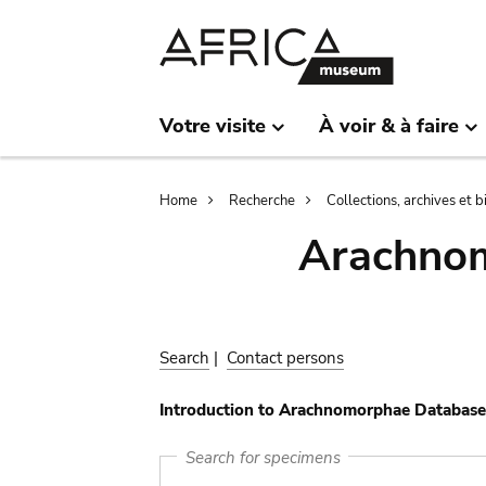
Skip
Skip
to
to
main
search
content
Votre visite
À voir & à faire
Breadcrumb
Home
Recherche
Collections, archives et 
Arachnom
Search
|
Contact persons
Introduction to Arachnomorphae Database
Search for specimens