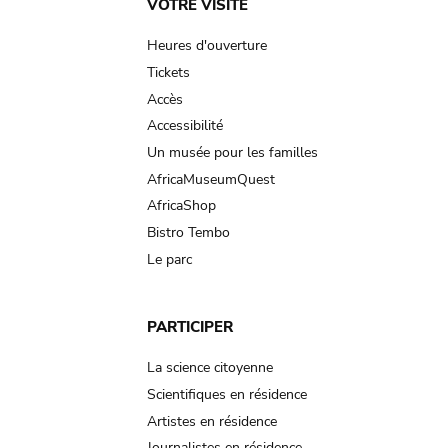
Main
VOTRE VISITE
navigation
Heures d'ouverture
Tickets
Accès
Accessibilité
Un musée pour les familles
AfricaMuseumQuest
AfricaShop
Bistro Tembo
Le parc
PARTICIPER
La science citoyenne
Scientifiques en résidence
Artistes en résidence
Journalistes en résidence