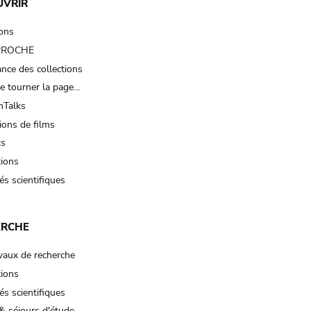
UVRIR
ions
 PROCHE
nce des collections
e tourner la page…
Talks
ions de films
ts
tions
és scientifiques
ERCHE
vaux de recherche
tions
és scientifiques
& séjours d'étude