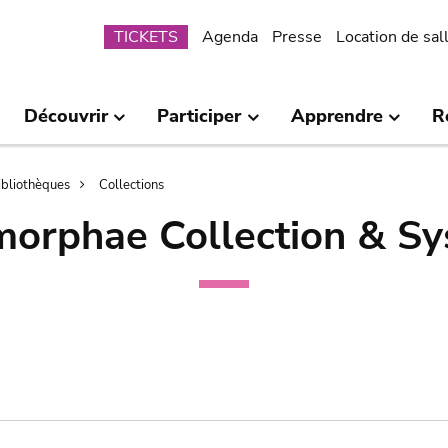
Submenu
TICKETS
Agenda
Presse
Location de sal
Découvrir
Participer
Apprendre
R
bibliothèques
Collections
orphae Collection & Sy