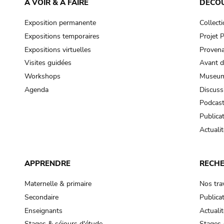
À VOIR & À FAIRE
DÉCO
Exposition permanente
Collect
Expositions temporaires
Projet
Expositions virtuelles
Provena
Visites guidées
Avant d
Workshops
Museum
Agenda
Discuss
Podcas
Publica
Actualit
APPRENDRE
RECH
Maternelle & primaire
Nos tra
Secondaire
Publica
Enseignants
Actualit
Stages & séjours d'étude
Stages 