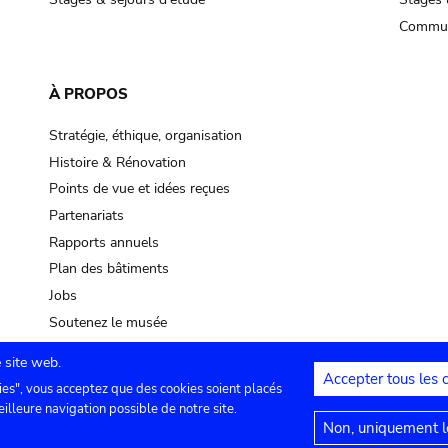
Commun
À PROPOS
Stratégie, éthique, organisation
Histoire & Rénovation
Points de vue et idées reçues
Partenariats
Rapports annuels
Plan des bâtiments
Jobs
Soutenez le musée
 site web.
Accepter tous les 
ies", vous acceptez que des cookies soient placés
lles
Contact
Paramètres de confidentialité
Mention
eilleure navigation possible de notre site.
Non, uniquement le