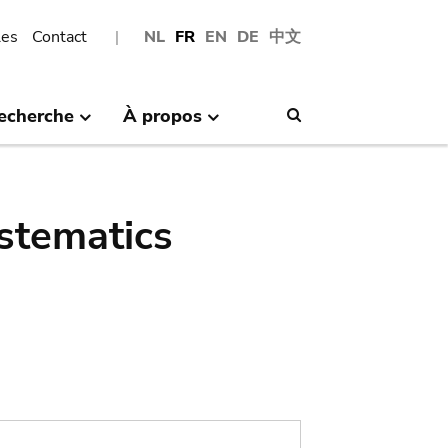
les
Contact
NL
FR
EN
DE
中文
echerche
À propos
Search
stematics