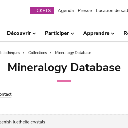
Submenu
TICKETS
Agenda
Presse
Location de sal
Découvrir
Participer
Apprendre
R
bibliothèques
Collections
Mineralogy Database
Mineralogy Database
ontact
enish luetheite crystals