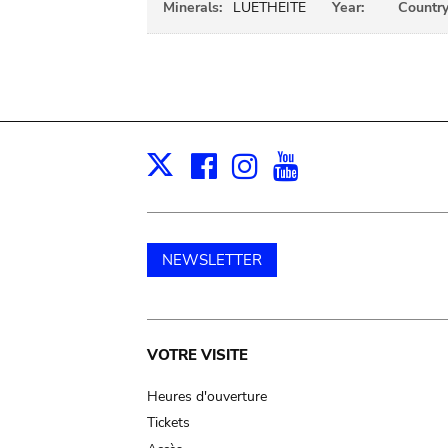
Minerals:
LUETHEITE
Year:
Country
Facebook
Instagram
Youtube
Print
X
NEWSLETTER
Main
VOTRE VISITE
navigation
Heures d'ouverture
Tickets