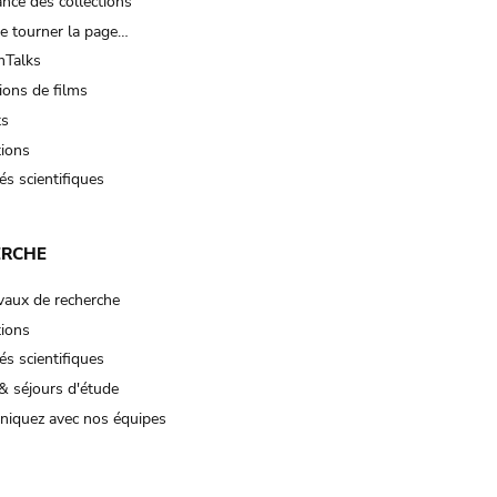
nce des collections
e tourner la page…
Talks
ions de films
ts
tions
és scientifiques
ERCHE
vaux de recherche
tions
és scientifiques
& séjours d'étude
iquez avec nos équipes