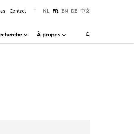
les
Contact
NL
FR
EN
DE
中文
echerche
À propos
Search