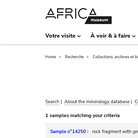
Skip
Skip
to
to
main
search
content
Votre visite
À voir & à faire
Breadcrumb
Home
Recherche
Collections, archives et 
Search
|
About the mineralogy database
|
C
1 samples matching your criteria
Sample n°14250 :
rock fragment with gre