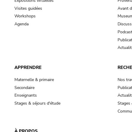
Expositions virtuelles
Provena
Visites guidées
Avant d
Workshops
Museum
Agenda
Discuss
Podcas
Publica
Actualit
APPRENDRE
RECH
Maternelle & primaire
Nos tra
Secondaire
Publica
Enseignants
Actualit
Stages & séjours d'étude
Stages 
Commun
À PROPOS