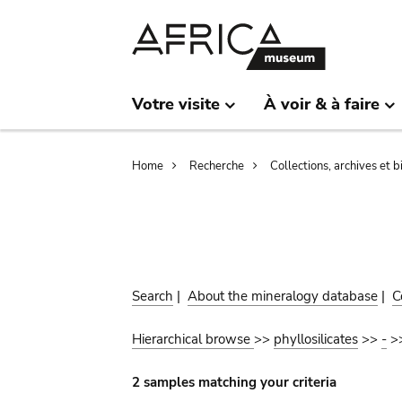
Skip
Skip
to
to
main
search
content
Votre visite
À voir & à faire
Breadcrumb
Home
Recherche
Collections, archives et 
Search
|
About the mineralogy database
|
C
Hierarchical browse
>>
phyllosilicates
>>
-
>
2 samples matching your criteria