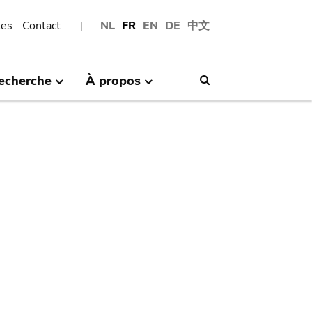
les
Contact
NL
FR
EN
DE
中文
echerche
À propos
Search