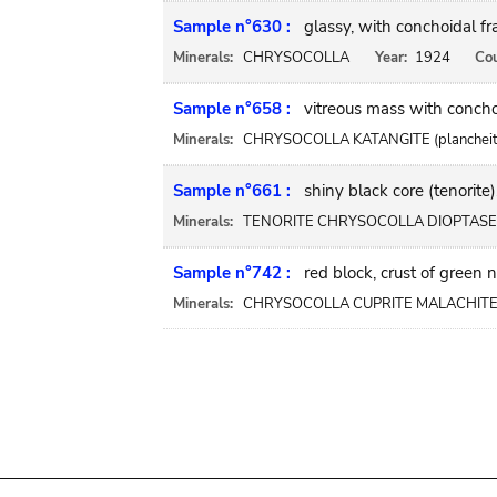
Sample n°630 :
glassy, with conchoidal fr
Minerals:
CHRYSOCOLLA
Year:
1924
Cou
Sample n°658 :
vitreous mass with conchoi
Minerals:
CHRYSOCOLLA KATANGITE (plancheit
Sample n°661 :
shiny black core (tenorite)
Minerals:
TENORITE CHRYSOCOLLA DIOPTASE K
Sample n°742 :
red block, crust of green 
Minerals:
CHRYSOCOLLA CUPRITE MALACHIT