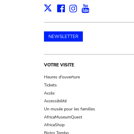
Facebook
Instagram
Youtube
Print
X
NEWSLETTER
Main
VOTRE VISITE
navigation
Heures d'ouverture
Tickets
Accès
Accessibilité
Un musée pour les familles
AfricaMuseumQuest
AfricaShop
Bistro Tembo