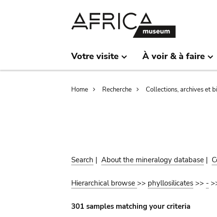
Skip
Skip
to
to
main
search
content
Votre visite
À voir & à faire
Breadcrumb
Home
Recherche
Collections, archives et 
Search
|
About the mineralogy database
|
C
Hierarchical browse
>>
phyllosilicates
>>
-
>
301 samples matching your criteria