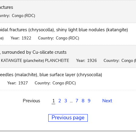
actures
ntry:
Congo (RDC)
dal fractures (chrysocolla), shiny light blue nodules (katangite)
e)
Year:
1922
Country:
Congo (RDC)
, surrounded by Cu-silicate crusts
ATANGITE (plancheite) PLANCHEITE
Year:
1926
Country:
Congo 
needles (malachite), blue surface layer (chrysocolla)
E
Year:
1927
Country:
Congo (RDC)
Previous
1
2
3
...
7
8
9
Next
Previous page