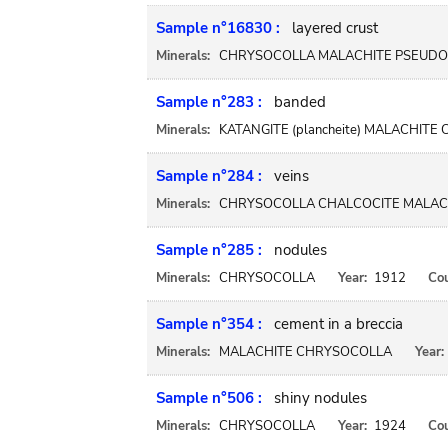
Sample n°16830 :
layered crust
Minerals:
CHRYSOCOLLA MALACHITE PSEUDO
Sample n°283 :
banded
Minerals:
KATANGITE (plancheite) MALACHIT
Sample n°284 :
veins
Minerals:
CHRYSOCOLLA CHALCOCITE MALAC
Sample n°285 :
nodules
Minerals:
CHRYSOCOLLA
Year:
1912
Cou
Sample n°354 :
cement in a breccia
Minerals:
MALACHITE CHRYSOCOLLA
Year:
Sample n°506 :
shiny nodules
Minerals:
CHRYSOCOLLA
Year:
1924
Cou