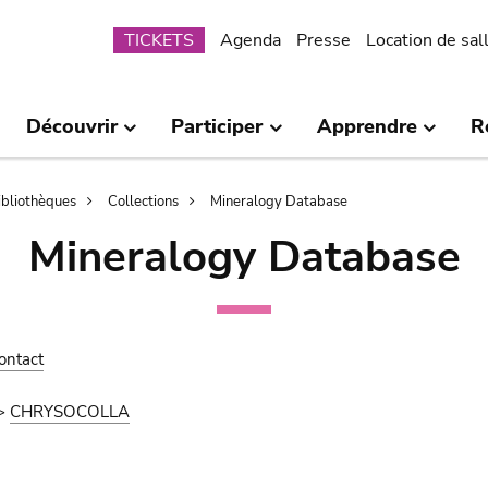
Submenu
TICKETS
Agenda
Presse
Location de sal
Découvrir
Participer
Apprendre
R
bibliothèques
Collections
Mineralogy Database
Mineralogy Database
ontact
>
CHRYSOCOLLA