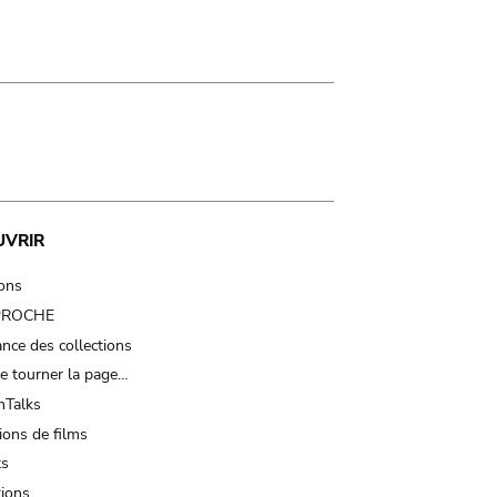
UVRIR
ions
 PROCHE
nce des collections
e tourner la page…
Talks
ions de films
ts
tions