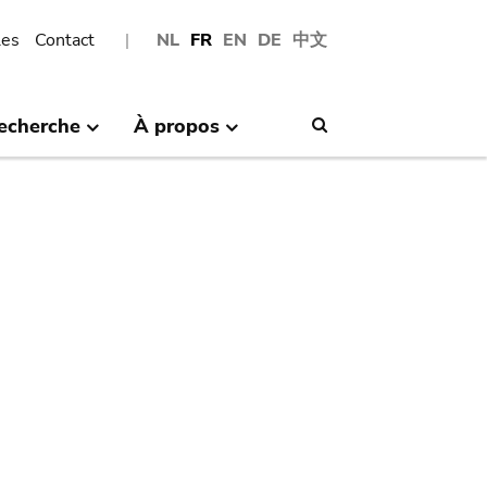
les
Contact
NL
FR
EN
DE
中文
echerche
À propos
Search