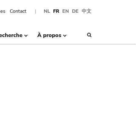
les
Contact
NL
FR
EN
DE
中文
echerche
À propos
Search