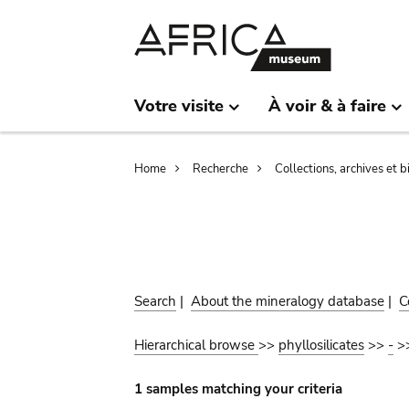
Skip
Skip
to
to
main
search
content
Votre visite
À voir & à faire
Breadcrumb
Home
Recherche
Collections, archives et 
Search
|
About the mineralogy database
|
C
Hierarchical browse
>>
phyllosilicates
>>
-
>
1 samples matching your criteria