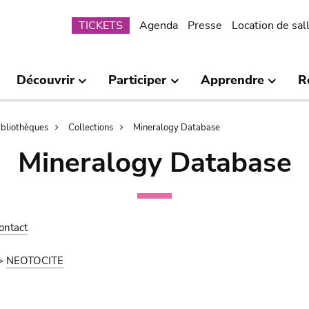
Submenu
TICKETS
Agenda
Presse
Location de sal
Découvrir
Participer
Apprendre
R
bibliothèques
Collections
Mineralogy Database
Mineralogy Database
ontact
>
NEOTOCITE