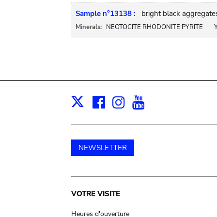
Sample n°13138 :
bright black aggregates
Minerals:
NEOTOCITE RHODONITE PYRITE
Y
Facebook
Instagram
Youtube
Print
X
NEWSLETTER
Main
VOTRE VISITE
Heures d'ouverture