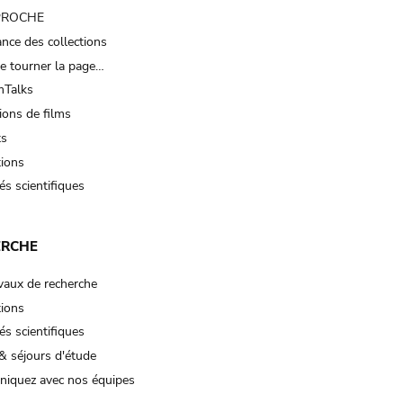
 PROCHE
nce des collections
e tourner la page…
Talks
ions de films
ts
tions
és scientifiques
ERCHE
vaux de recherche
tions
és scientifiques
& séjours d'étude
iquez avec nos équipes