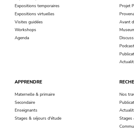
Expositions temporaires
Projet
Expositions virtuelles
Provena
Visites guidées
Avant d
Workshops
Museum
Agenda
Discuss
Podcas
Publica
Actualit
APPRENDRE
RECH
Maternelle & primaire
Nos tra
Secondaire
Publica
Enseignants
Actualit
Stages & séjours d'étude
Stages 
Commun