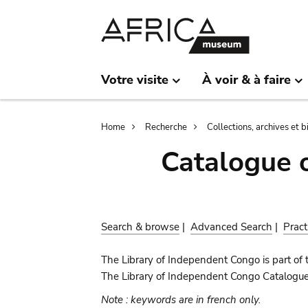
Skip
Skip
to
to
main
search
content
Votre visite
À voir & à faire
Breadcrumb
Home
Recherche
Collections, archives et 
Catalogue 
Search & browse
|
Advanced Search
|
Pract
The Library of Independent Congo is part of 
The Library of Independent Congo Catalogue c
Note : keywords are in french only.