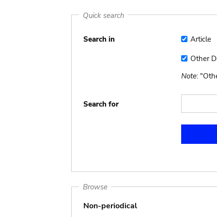
Quick search
Search in
Article
Article
Other 
Other
Docume
Note
: "Ot
Search for
Browse
Non-periodical