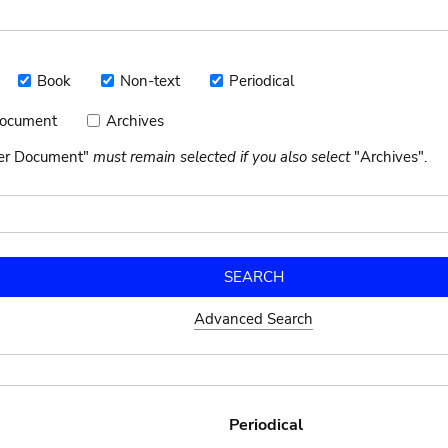
Book
Non-text
Periodical
Book
Non-
Periodical
text
Document
Archives
Archives
nt
her Document"
must remain selected if you also select
"Archives".
Advanced Search
Periodical