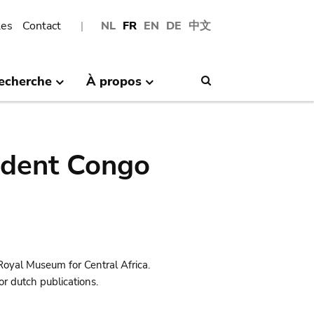
les
Contact
NL
FR
EN
DE
中文
echerche
À propos
Search
ndent Congo
Royal Museum for Central Africa.
r dutch publications.