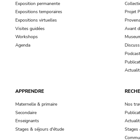
Exposition permanente
Collect
Expositions temporaires
Projet
Expositions virtuelles
Provena
Visites guidées
Avant d
Workshops
Museum
Agenda
Discuss
Podcas
Publica
Actualit
APPRENDRE
RECH
Maternelle & primaire
Nos tra
Secondaire
Publica
Enseignants
Actualit
Stages & séjours d'étude
Stages 
Commun