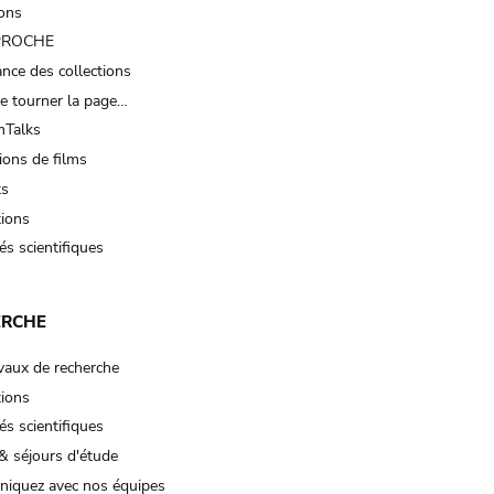
ions
 PROCHE
nce des collections
e tourner la page…
Talks
ions de films
ts
tions
és scientifiques
ERCHE
vaux de recherche
tions
és scientifiques
& séjours d'étude
iquez avec nos équipes