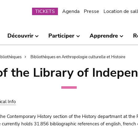
Submenu
TICKETS
Agenda
Presse
Location de sal
Découvrir
Participer
Apprendre
R
bibliothèques
Bibliothèques en Anthropologie culturelle et Histoire
of the Library of Indepe
ical Info
the Contemporary History section of the History departmant at the 
urrently holds 31.856 bibliographic references of english, french o