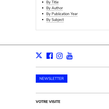
By Title
By Author
By Publication Year
By Subject
Facebook
Instagram
Youtube
Print
X
NEWSLETTER
Main
VOTRE VISITE