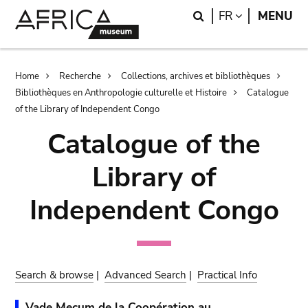
Skip
Skip
Search
LANGUAGE
FR
MENU
to
to
main
search
content
Breadcrumb
Home
Recherche
Collections, archives et bibliothèques
Bibliothèques en Anthropologie culturelle et Histoire
Catalogue
of the Library of Independent Congo
Catalogue of the
Library of
Independent Congo
Search & browse
|
Advanced Search
|
Practical Info
Vade Mecum de la Coopération au