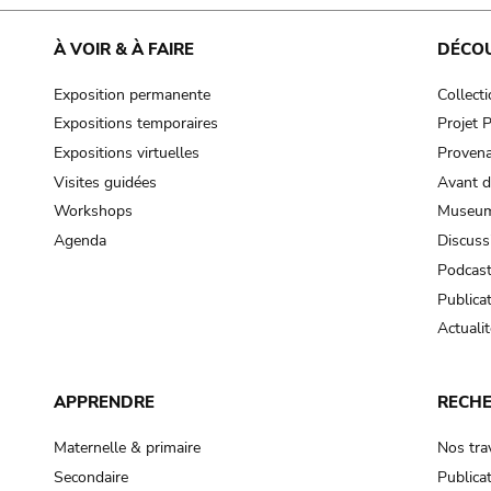
cooking-pot
frying pan
À VOIR & À FAIRE
DÉCO
Exposition permanente
Collect
frying pan; roaster pan
Expositions temporaires
Projet
grog
Expositions virtuelles
Provena
cup; holllow vessel
Visites guidées
Avant d
to make round and smooth
Workshops
Museum
smoothing tool (stone)
Agenda
Discuss
Podcas
press; knead; plaster
Publica
pottery clay
Actualit
to plaster, to daub (walls & floor)
white clay; kaolin
APPRENDRE
RECH
cooking-pot
cooking-pot
Maternelle & primaire
Nos tra
jar; mud?
Secondaire
Publica