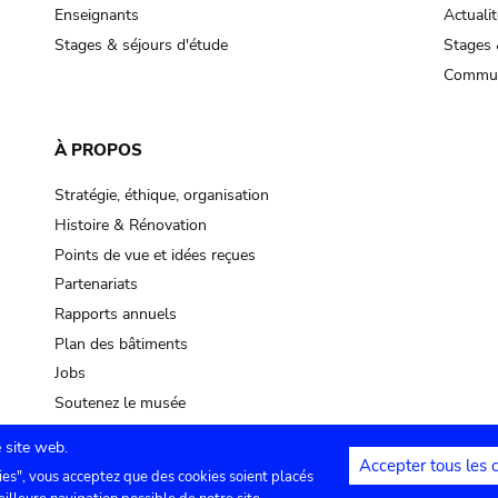
pot sp.
Enseignants
Actualit
Stages & séjours d'étude
Stages 
soil, earth
Commun
mud
À PROPOS
Stratégie, éthique, organisation
Histoire & Rénovation
Points de vue et idées reçues
Partenariats
Rapports annuels
Plan des bâtiments
Jobs
Soutenez le musée
 site web.
Accepter tous les 
ies", vous acceptez que des cookies soient placés