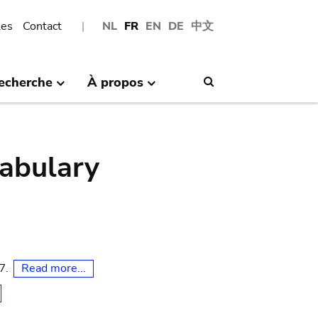
les
Contact
NL
FR
EN
DE
中文
echerche
À propos
Search
abulary
Read more...
07.