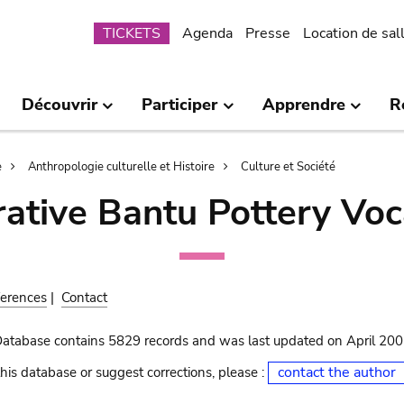
Submenu
TICKETS
Agenda
Presse
Location de sal
Découvrir
Participer
Apprendre
R
e
Anthropologie culturelle et Histoire
Culture et Société
ative Bantu Pottery Voc
erences
|
Contact
Database contains 5829 records and was last updated on April 20
contact the author
his database or suggest corrections, please :