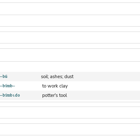
soil; ashes; dust
to work clay
potter's tool
clay pot (generic)
jar; calabash
clay soil
cooking-pot