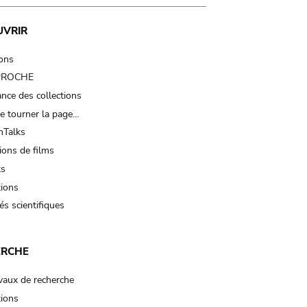
UVRIR
ions
 PROCHE
nce des collections
e tourner la page…
Talks
ions de films
ts
tions
és scientifiques
ERCHE
vaux de recherche
tions