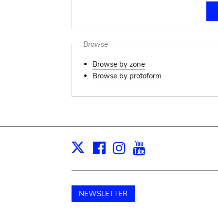
Browse
Browse by zone
Browse by protoform
Facebook
Instagram
Youtube
Print
X
NEWSLETTER