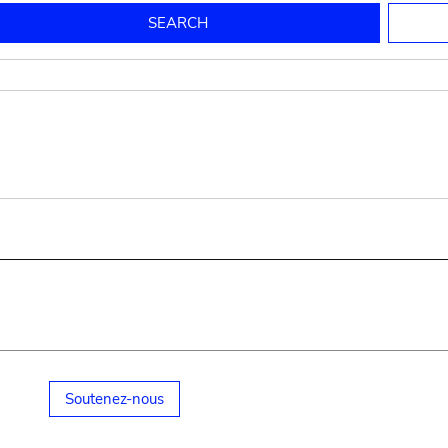
to mould pottery
press; squeeze; knead
pot sp.; jar; jug
pottery clay
potter
cooking-pot
bowl, plate
jug
place or thing for eating
jug
soil, clay, mud
plate, bowl
potsherd
cooking-pot
Soutenez-nous
small cooking-pot