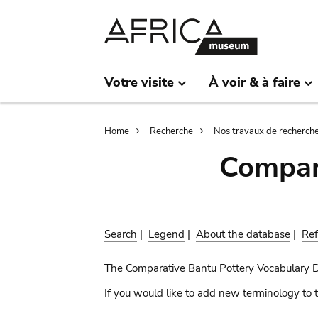
Skip
Skip
to
to
main
search
content
Votre visite
À voir & à faire
Breadcrumb
Home
Recherche
Nos travaux de recherch
Compar
Search
|
Legend
|
About the database
|
Ref
The Comparative Bantu Pottery Vocabulary 
If you would like to add new terminology to t