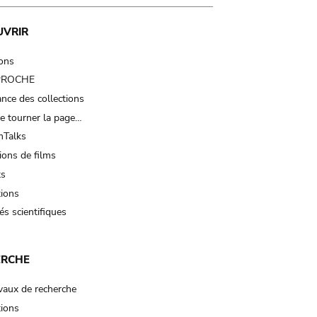
UVRIR
ions
 PROCHE
nce des collections
e tourner la page…
Talks
ions de films
ts
tions
és scientifiques
ERCHE
vaux de recherche
tions