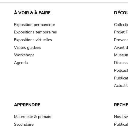
cooking-pot
frying pan
À VOIR & À FAIRE
DÉCO
Exposition permanente
Collect
frying pan; roaster pan
Expositions temporaires
Projet
grog
Expositions virtuelles
Provena
cup; holllow vessel
Visites guidées
Avant d
to make round and smooth
Workshops
Museum
smoothing tool (stone)
Agenda
Discuss
Podcas
press; knead; plaster
Publica
pottery clay
Actualit
to plaster, to daub (walls & floor)
white clay; kaolin
APPRENDRE
RECH
cooking-pot
cooking-pot
Maternelle & primaire
Nos tra
jar; mud?
Secondaire
Publica