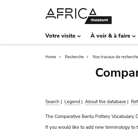
Skip
Skip
to
to
main
search
content
Votre visite
À voir & à faire
Breadcrumb
Home
Recherche
Nos travaux de recherch
Compar
Search
|
Legend
|
About the database
|
Ref
The Comparative Bantu Pottery Vocabulary 
If you would like to add new terminology to t