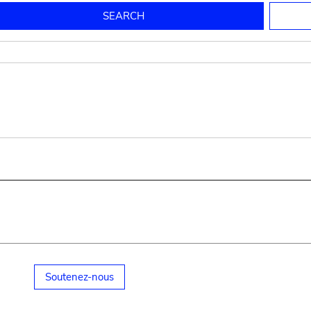
to mould pottery
press; squeeze; knead
pot sp.; jar; jug
pottery clay
potter
cooking-pot
bowl, plate
jug
place or thing for eating
jug
soil, clay, mud
plate, bowl
potsherd
cooking-pot
Soutenez-nous
small cooking-pot