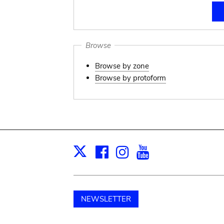
Browse
Browse by zone
Browse by protoform
Facebook
Instagram
Youtube
Print
X
NEWSLETTER