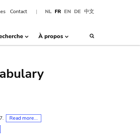
les
Contact
NL
FR
EN
DE
中文
echerche
À propos
Search
abulary
Read more...
07.