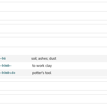
soil; ashes; dust
to work clay
potter's tool
clay pot (generic)
jar; calabash
clay soil
cooking-pot