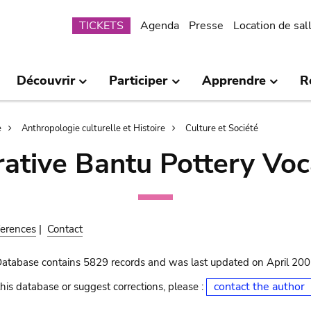
Submenu
TICKETS
Agenda
Presse
Location de sal
Découvrir
Participer
Apprendre
R
e
Anthropologie culturelle et Histoire
Culture et Société
ative Bantu Pottery Voc
erences
|
Contact
Database contains 5829 records and was last updated on April 20
contact the author
his database or suggest corrections, please :