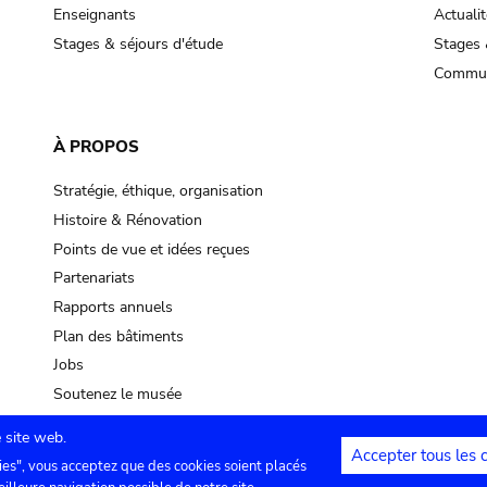
pot sp.
Enseignants
Actualit
Stages & séjours d'étude
Stages 
soil, earth
Commun
mud
À PROPOS
Stratégie, éthique, organisation
Histoire & Rénovation
Points de vue et idées reçues
Partenariats
Rapports annuels
Plan des bâtiments
Jobs
Soutenez le musée
 site web.
Accepter tous les 
ies", vous acceptez que des cookies soient placés