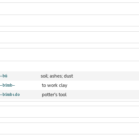
soil; ashes; dust
to work clay
potter's tool
clay pot (generic)
jar; calabash
clay soil
cooking-pot