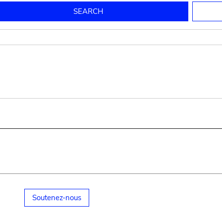
to mould pottery
press; squeeze; knead
pot sp.; jar; jug
pottery clay
potter
cooking-pot
bowl, plate
jug
place or thing for eating
jug
soil, clay, mud
plate, bowl
potsherd
cooking-pot
Soutenez-nous
small cooking-pot