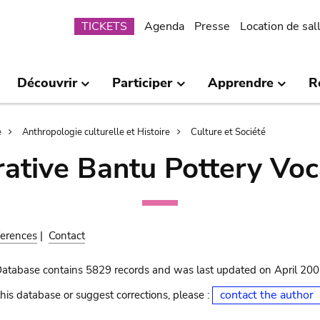
Submenu
TICKETS
Agenda
Presse
Location de sal
Découvrir
Participer
Apprendre
R
e
Anthropologie culturelle et Histoire
Culture et Société
ative Bantu Pottery Voc
erences
|
Contact
Database contains 5829 records and was last updated on April 20
contact the author
his database or suggest corrections, please :