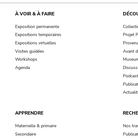
cooking-pot
frying pan
À VOIR & À FAIRE
DÉCO
Exposition permanente
Collect
frying pan; roaster pan
Expositions temporaires
Projet
grog
Expositions virtuelles
Provena
cup; holllow vessel
Visites guidées
Avant d
to make round and smooth
Workshops
Museum
smoothing tool (stone)
Agenda
Discuss
Podcas
press; knead; plaster
Publica
pottery clay
Actualit
to plaster, to daub (walls & floor)
white clay; kaolin
APPRENDRE
RECH
cooking-pot
cooking-pot
Maternelle & primaire
Nos tra
jar; mud?
Secondaire
Publica