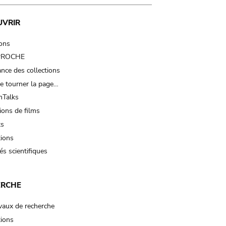
UVRIR
ions
 PROCHE
nce des collections
e tourner la page…
Talks
ions de films
ts
tions
és scientifiques
ERCHE
vaux de recherche
tions