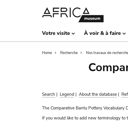
Skip
Skip
to
to
main
search
content
Votre visite
À voir & à faire
Breadcrumb
Home
Recherche
Nos travaux de recherch
Compar
Search
|
Legend
|
About the database
|
Ref
The Comparative Bantu Pottery Vocabulary 
If you would like to add new terminology to t