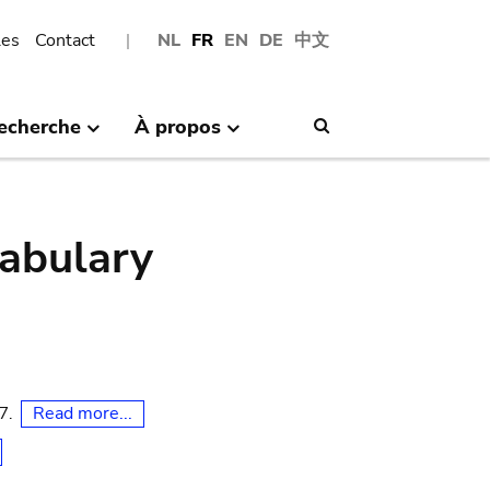
les
Contact
NL
FR
EN
DE
中文
echerche
À propos
Search
abulary
Read more...
07.