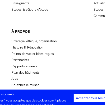
pot sp.
Enseignants
Actualit
Stages & séjours d'étude
Stages 
soil, earth
Commun
mud
À PROPOS
Stratégie, éthique, organisation
Histoire & Rénovation
Points de vue et idées reçues
Partenariats
Rapports annuels
Plan des bâtiments
Jobs
Soutenez le musée
 site web.
Accepter tous les 
ies", vous acceptez que des cookies soient placés