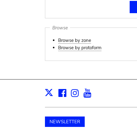
Browse
Browse by zone
Browse by protoform
Facebook
Instagram
Youtube
Print
X
NEWSLETTER