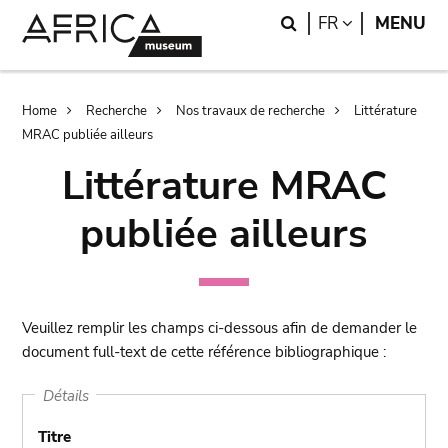
Skip
Skip
Search
LANGUAGE
FR
MENU
to
to
main
search
content
Breadcrumb
Home
Recherche
Nos travaux de recherche
Littérature
MRAC publiée ailleurs
Littérature MRAC
publiée ailleurs
Veuillez remplir les champs ci-dessous afin de demander le
document full-text de cette référence bibliographique :
Détails
Titre