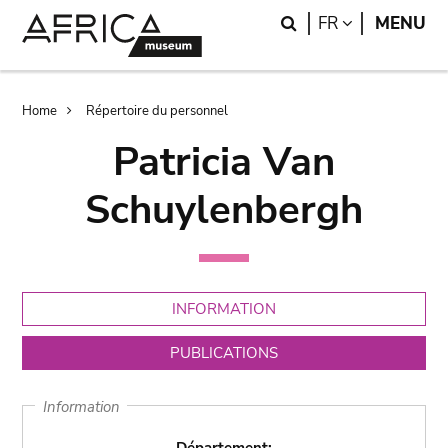
Skip
Skip
Search
LANGUAGE
FR
MENU
to
to
main
search
content
Breadcrumb
Home
Répertoire du personnel
Patricia Van
Schuylenbergh
INFORMATION
PUBLICATIONS
Information