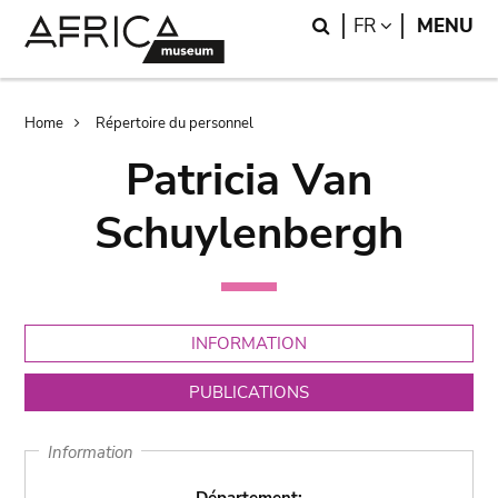
Skip
Skip
Search
LANGUAGE
FR
MENU
to
to
main
search
content
Breadcrumb
Home
Répertoire du personnel
Patricia Van
Schuylenbergh
INFORMATION
PUBLICATIONS
Information