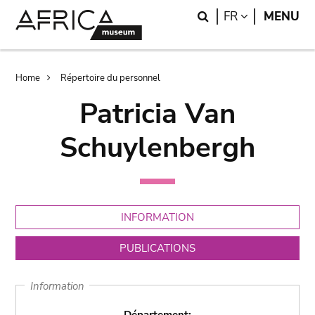
Skip
Skip
Search
LANGUAGE
FR
MENU
to
to
main
search
content
Breadcrumb
Home
Répertoire du personnel
Patricia Van
Schuylenbergh
INFORMATION
PUBLICATIONS
Information