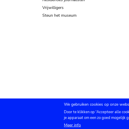
Vrijwilligers
Steun het museum
We gebruiken cookies op onze websi
Door te klikken op 'Accepteer alle coo
Submenu
TICKETS
Agenda
Pers
Zaalverhuur
C
je apparaat om een zo goed mogelijk g
Meer info