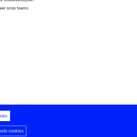
eer onze teams
kies
dedelingen
Toegankelijkheidsverklaring
nele cookies