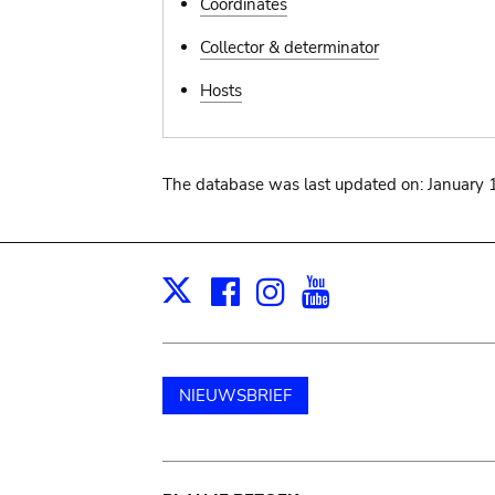
Coordinates
Collector & determinator
Hosts
The database was last updated on: January 
Facebook
Instagram
Youtube
Print
X
NIEUWSBRIEF