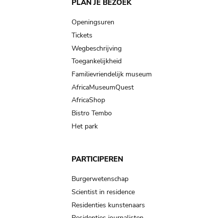
Main
PLAN JE BEZOEK
navigation
Openingsuren
Tickets
Wegbeschrijving
Toegankelijkheid
Familievriendelijk museum
AfricaMuseumQuest
AfricaShop
Bistro Tembo
Het park
PARTICIPEREN
Burgerwetenschap
Scientist in residence
Residenties kunstenaars
Residenties journalisten