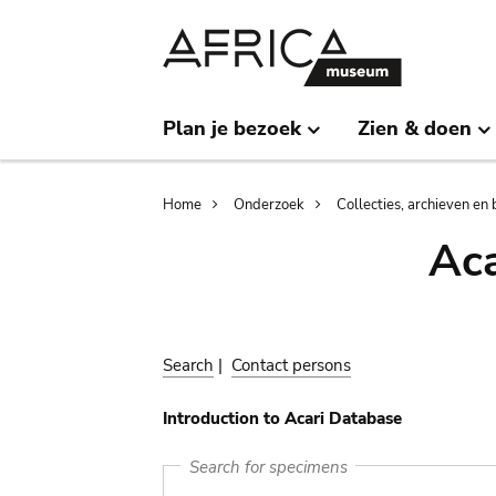
Skip
Skip
to
to
main
search
content
Plan je bezoek
Zien & doen
Breadcrumb
Home
Onderzoek
Collecties, archieven en 
Aca
Search
|
Contact persons
Introduction to Acari Database
Search for specimens