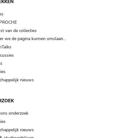
EKKEN
es
t PROCHE
t van de collecties
er we de pagina kunnen omslaan…
Talks
scussies
ts
ies
happelijk nieuws
RZOEK
 ons onderzoek
ies
happelijk nieuws
& studieverblijven