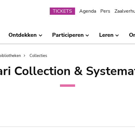
Submenu
TICKETS
Agenda
Pers
Zaalverh
Ontdekken
Participeren
Leren
O
bibliotheken
Collecties
ri Collection & Systema