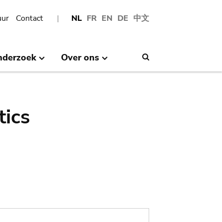
uur
Contact
NL
FR
EN
DE
中文
nderzoek
Over ons
Search
tics