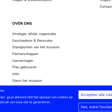
Contact
OVER ONS
Strategie, ethiek, organisatie
Geschiedenis & Renovatie
Standpunten van het museum
Partnerschappen
Jaarverslagen
Plan gebouwen
Jobs
Steun het museum
te.
Accepteer alle coo
kies', ga je akkoord met het opslaan van cookies op
ontact
Privacy instellingen
Juridische me
ebruik van onze site te garanderen.
Nee, enkel functio