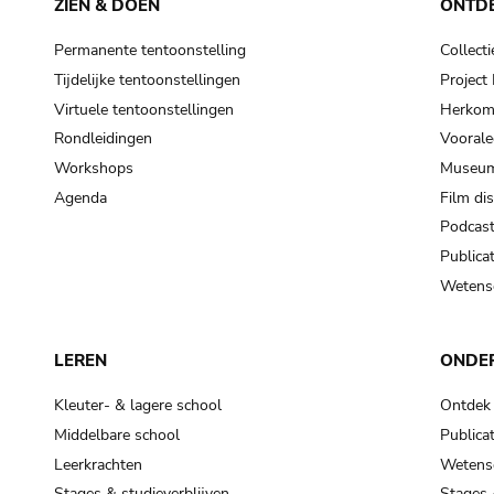
ZIEN & DOEN
ONTD
Permanente tentoonstelling
Collecti
Tijdelijke tentoonstellingen
Projec
Virtuele tentoonstellingen
Herkoms
Rondleidingen
Voorale
Workshops
Museum
Agenda
Film di
Podcas
Publicat
Wetensc
LEREN
ONDE
Kleuter- & lagere school
Ontdek
Middelbare school
Publicat
Leerkrachten
Wetensc
Stages & studieverblijven
Stages 