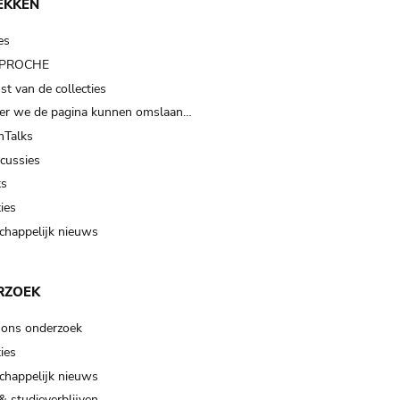
EKKEN
es
t PROCHE
t van de collecties
er we de pagina kunnen omslaan…
Talks
scussies
ts
ies
happelijk nieuws
RZOEK
 ons onderzoek
ies
happelijk nieuws
& studieverblijven