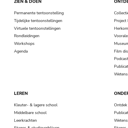
ZIEN & DOEN
ONTD
Permanente tentoonstelling
Collecti
Tijdelijke tentoonstellingen
Projec
Virtuele tentoonstellingen
Herkoms
Rondleidingen
Voorale
Workshops
Museum
Agenda
Film di
Podcas
Publicat
Wetensc
LEREN
ONDE
Kleuter- & lagere school
Ontdek
Middelbare school
Publicat
Leerkrachten
Wetensc
Stages & studieverblijven
Stages 