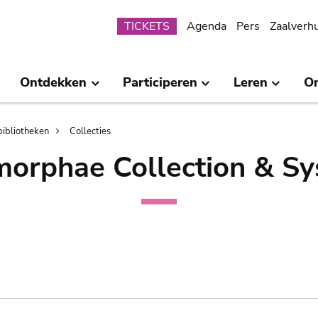
Submenu
TICKETS
Agenda
Pers
Zaalverh
Ontdekken
Participeren
Leren
O
bibliotheken
Collecties
orphae Collection & Sy