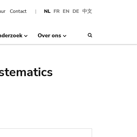
uur
Contact
NL
FR
EN
DE
中文
nderzoek
Over ons
Search
stematics