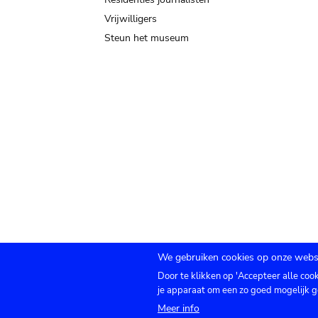
Vrijwilligers
Steun het museum
We gebruiken cookies op onze websi
Door te klikken op 'Accepteer alle coo
Submenu
TICKETS
Agenda
Pers
Zaalverhuur
C
je apparaat om een zo goed mogelijk g
Meer info