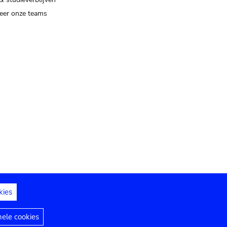
eer onze teams
kies
dedelingen
Toegankelijkheidsverklaring
nele cookies