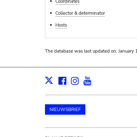
Coordinates
Collector & determinator
Hosts
The database was last updated on: January 
Facebook
Instagram
Youtube
Print
X
NIEUWSBRIEF