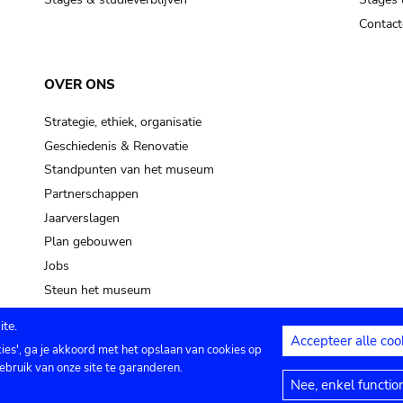
Contact
OVER ONS
Strategie, ethiek, organisatie
Geschiedenis & Renovatie
Standpunten van het museum
Partnerschappen
Jaarverslagen
Plan gebouwen
Jobs
Steun het museum
te.
Accepteer alle coo
kies', ga je akkoord met het opslaan van cookies op
ontact
Privacy instellingen
Juridische me
ebruik van onze site te garanderen.
Nee, enkel functio