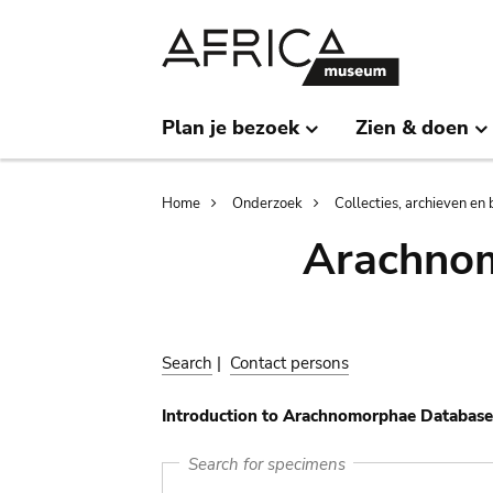
Skip
Skip
to
to
main
search
content
Plan je bezoek
Zien & doen
Breadcrumb
Home
Onderzoek
Collecties, archieven en 
Arachnom
Search
|
Contact persons
Introduction to Arachnomorphae Database
Search for specimens