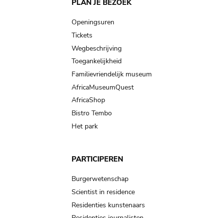
Main
PLAN JE BEZOEK
navigation
Openingsuren
Tickets
Wegbeschrijving
Toegankelijkheid
Familievriendelijk museum
AfricaMuseumQuest
AfricaShop
Bistro Tembo
Het park
PARTICIPEREN
Burgerwetenschap
Scientist in residence
Residenties kunstenaars
Residenties journalisten