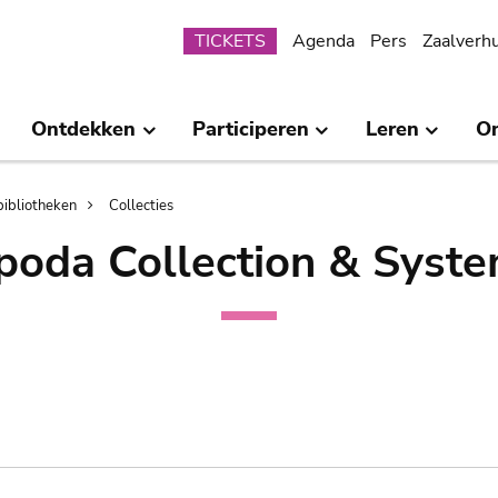
Submenu
TICKETS
Agenda
Pers
Zaalverh
Ontdekken
Participeren
Leren
O
bibliotheken
Collecties
poda Collection & Syste