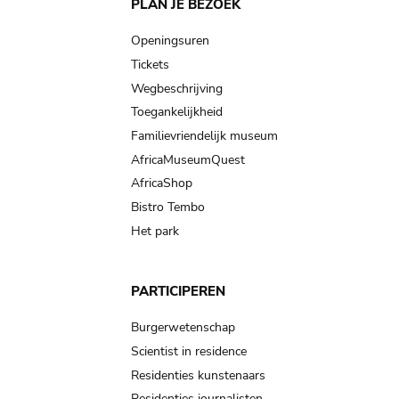
Main
PLAN JE BEZOEK
navigation
Openingsuren
Tickets
Wegbeschrijving
Toegankelijkheid
Familievriendelijk museum
AfricaMuseumQuest
AfricaShop
Bistro Tembo
Het park
PARTICIPEREN
Burgerwetenschap
Scientist in residence
Residenties kunstenaars
Residenties journalisten