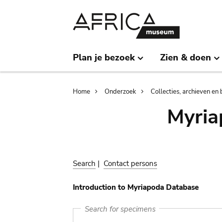
Skip
Skip
to
to
main
search
content
Plan je bezoek
Zien & doen
Breadcrumb
Home
Onderzoek
Collecties, archieven en 
Myria
Search
|
Contact persons
Introduction to Myriapoda Database
Search for specimens