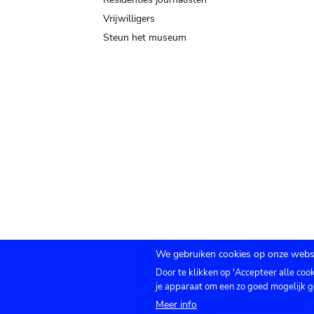
Vrijwilligers
Steun het museum
We gebruiken cookies op onze websi
Door te klikken op 'Accepteer alle coo
Submenu
TICKETS
Agenda
Pers
Zaalverhuur
C
je apparaat om een zo goed mogelijk g
Meer info