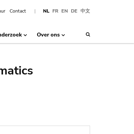
uur
Contact
NL
FR
EN
DE
中文
nderzoek
Over ons
Search
matics