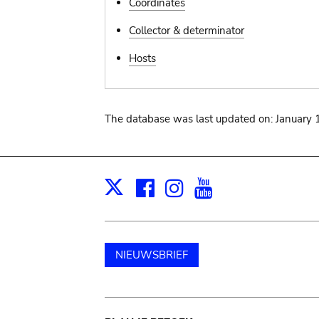
Coordinates
Collector & determinator
Hosts
The database was last updated on: January 
Facebook
Instagram
Youtube
Print
X
NIEUWSBRIEF