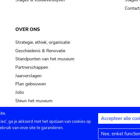
Contact
OVER ONS
Strategie, ethiek, organisatie
Geschiedenis & Renovatie
Standpunten van het museum
Partnerschappen
Jaarverslagen
Plan gebouwen
Jobs
Steun het museum
te.
Accepteer alle coo
kies', ga je akkoord met het opslaan van cookies op
ontact
Privacy instellingen
Juridische me
ebruik van onze site te garanderen.
Nee, enkel functio