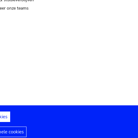
eer onze teams
kies
dedelingen
Toegankelijkheidsverklaring
nele cookies