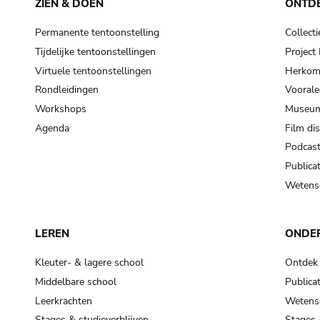
ZIEN & DOEN
ONTD
Permanente tentoonstelling
Collecti
Tijdelijke tentoonstellingen
Projec
Virtuele tentoonstellingen
Herkoms
Rondleidingen
Voorale
Workshops
Museum
Agenda
Film di
Podcas
Publicat
Wetensc
LEREN
ONDE
Kleuter- & lagere school
Ontdek
Middelbare school
Publicat
Leerkrachten
Wetensc
Stages & studieverblijven
Stages 