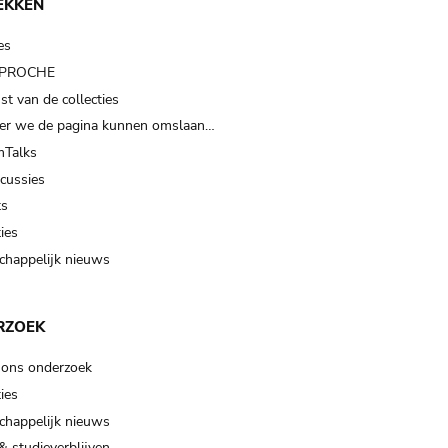
EKKEN
es
t PROCHE
t van de collecties
er we de pagina kunnen omslaan…
Talks
scussies
ts
ies
happelijk nieuws
RZOEK
 ons onderzoek
ies
happelijk nieuws
& studieverblijven