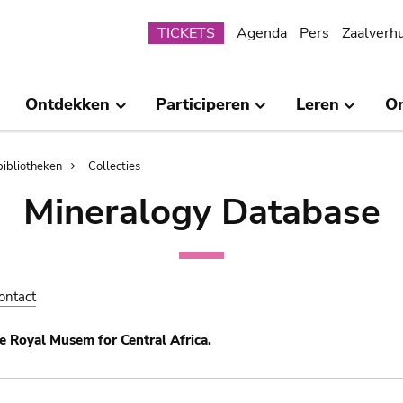
Submenu
TICKETS
Agenda
Pers
Zaalverh
Ontdekken
Participeren
Leren
O
bibliotheken
Collecties
Mineralogy Database
ontact
e Royal Musem for Central Africa.