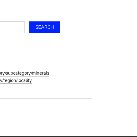
ory/subcategory/minerals
/region/locality