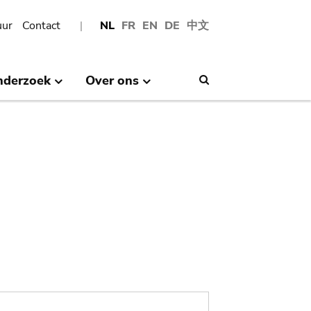
uur
Contact
NL
FR
EN
DE
中文
nderzoek
Over ons
Search