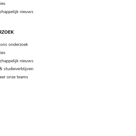
ies
happelijk nieuws
RZOEK
 ons onderzoek
ies
happelijk nieuws
& studieverblijven
eer onze teams