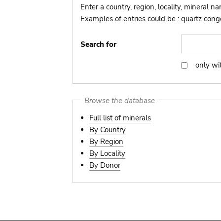
Enter a country, region, locality, mineral n
Examples of entries could be : quartz congo,
Search for
only wi
only
with
picture
Browse the database
Full list of minerals
By Country
By Region
By Locality
By Donor