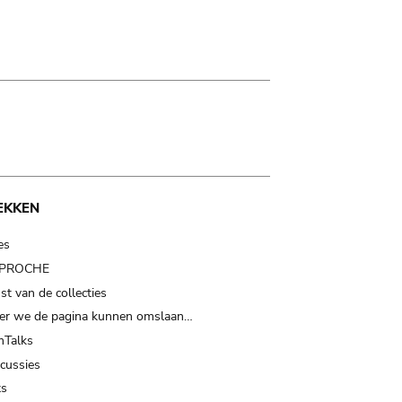
EKKEN
es
t PROCHE
t van de collecties
er we de pagina kunnen omslaan…
Talks
scussies
ts