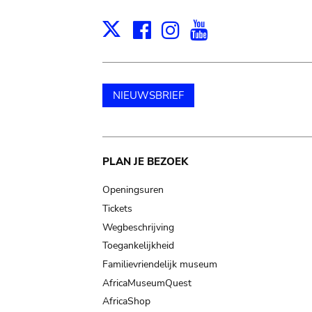
Facebook
Instagram
Youtube
Print
X
NIEUWSBRIEF
Main
PLAN JE BEZOEK
navigation
Openingsuren
Tickets
Wegbeschrijving
Toegankelijkheid
Familievriendelijk museum
AfricaMuseumQuest
AfricaShop