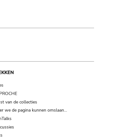
EKKEN
es
t PROCHE
t van de collecties
er we de pagina kunnen omslaan…
Talks
scussies
ts