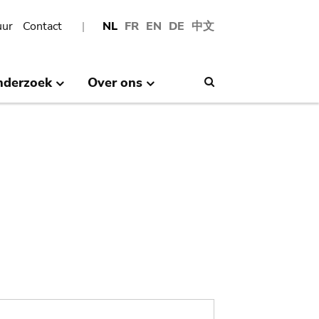
uur
Contact
NL
FR
EN
DE
中文
nderzoek
Over ons
Search