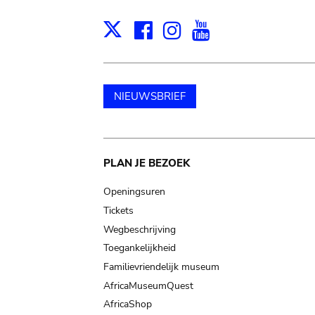
Facebook
Instagram
Youtube
Print
X
NIEUWSBRIEF
Main
PLAN JE BEZOEK
navigation
Openingsuren
Tickets
Wegbeschrijving
Toegankelijkheid
Familievriendelijk museum
AfricaMuseumQuest
AfricaShop