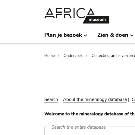
Skip
Skip
to
to
main
search
content
Plan je bezoek
Zien & doen
Breadcrumb
Home
Onderzoek
Collecties, archieven en 
Search
|
About the mineralogy database
|
C
Welcome to the mineralogy database of th
Search the entire database