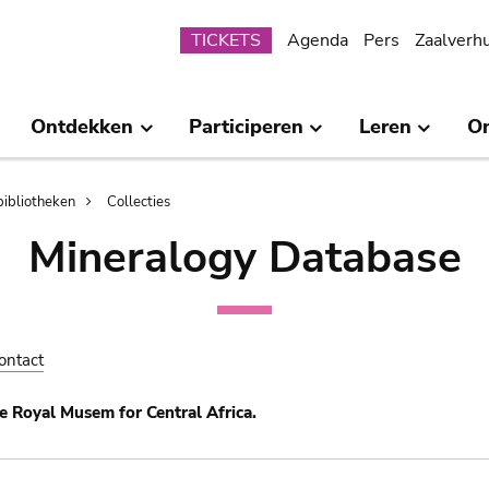
Submenu
TICKETS
Agenda
Pers
Zaalverh
Ontdekken
Participeren
Leren
O
bibliotheken
Collecties
Mineralogy Database
ontact
e Royal Musem for Central Africa.