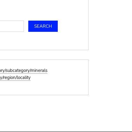
ory/subcategory/minerals
/region/locality