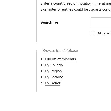
Enter a country, region, locality, mineral n
Examples of entries could be : quartz congo,
Search for
only wi
only
with
picture
Browse the database
Full list of minerals
By Country
By Region
By Locality
By Donor