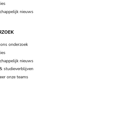
ies
happelijk nieuws
RZOEK
 ons onderzoek
ies
happelijk nieuws
& studieverblijven
eer onze teams