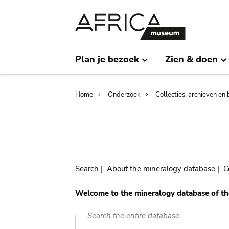
Skip
Skip
to
to
main
search
content
Plan je bezoek
Zien & doen
Breadcrumb
Home
Onderzoek
Collecties, archieven en 
Search
|
About the mineralogy database
|
C
Welcome to the mineralogy database of th
Search the entire database