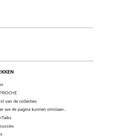
EKKEN
es
t PROCHE
t van de collecties
er we de pagina kunnen omslaan…
Talks
scussies
ts