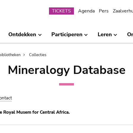
Submenu
TICKETS
Agenda
Pers
Zaalverh
Ontdekken
Participeren
Leren
O
bibliotheken
Collecties
Mineralogy Database
ontact
e Royal Musem for Central Africa.