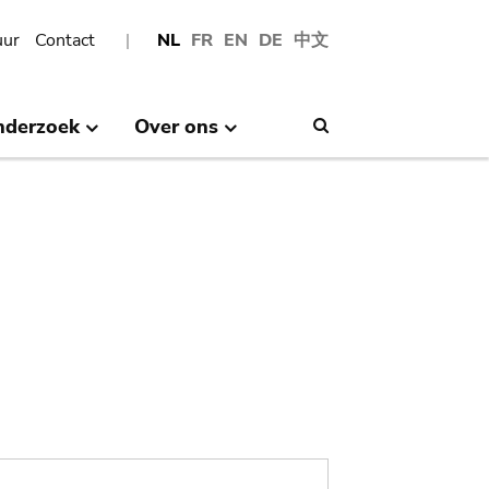
uur
Contact
NL
FR
EN
DE
中文
nderzoek
Over ons
Search