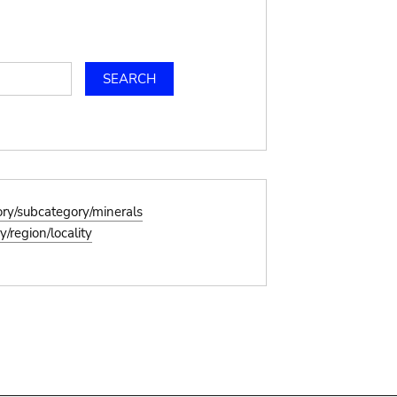
ory/subcategory/minerals
/region/locality