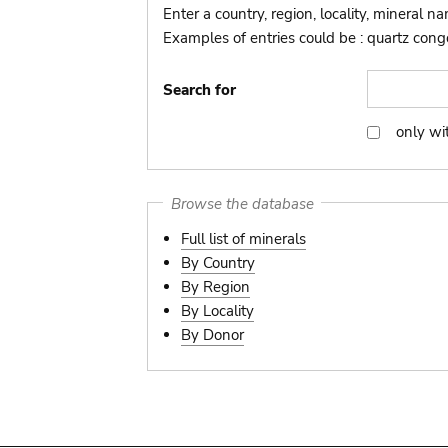
Enter a country, region, locality, mineral n
Examples of entries could be : quartz congo,
Search for
only wi
only
with
picture
Browse the database
Full list of minerals
By Country
By Region
By Locality
By Donor