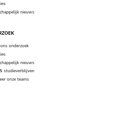
ies
happelijk nieuws
RZOEK
 ons onderzoek
ies
happelijk nieuws
& studieverblijven
eer onze teams