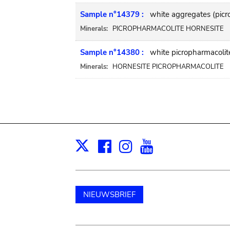
Sample n°14379 :
white aggregates (picr
Minerals:
PICROPHARMACOLITE HORNESITE
Sample n°14380 :
white picropharmacolite
Minerals:
HORNESITE PICROPHARMACOLITE
Facebook
Instagram
Youtube
Print
X
NIEUWSBRIEF