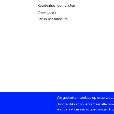
Residenties journalisten
Vrijwilligers
Steun het museum
We gebruiken cookies op onze websi
Door te klikken op 'Accepteer alle coo
Submenu
TICKETS
Agenda
Pers
Zaalverhuur
C
je apparaat om een zo goed mogelijk g