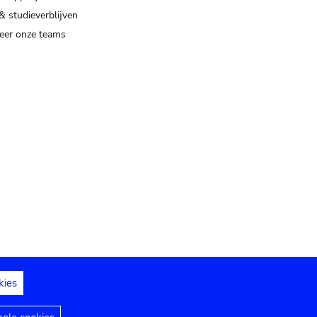
& studieverblijven
eer onze teams
kies
dedelingen
Toegankelijkheidsverklaring