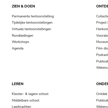
ZIEN & DOEN
ONTD
Permanente tentoonstelling
Collecti
Tijdelijke tentoonstellingen
Projec
Virtuele tentoonstellingen
Herkoms
Rondleidingen
Voorale
Workshops
Museum
Agenda
Film di
Podcas
Publicat
Wetensc
LEREN
ONDE
Kleuter- & lagere school
Ontdek
Middelbare school
Publicat
Leerkrachten
Wetensc