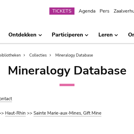
Submenu
TICKETS
Agenda
Pers
Zaalverh
Ontdekken
Participeren
Leren
O
bibliotheken
Collecties
Mineralogy Database
Mineralogy Database
ontact
>>
Haut-Rhin
>>
Sainte Marie-aux-Mines, Gift Mine