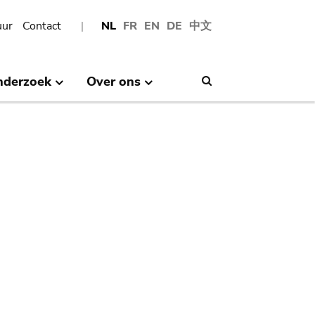
uur
Contact
NL
FR
EN
DE
中文
nderzoek
Over ons
Search