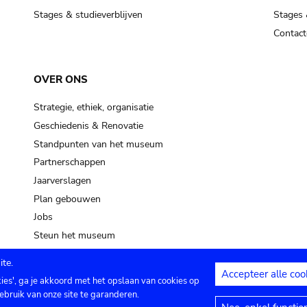
Stages & studieverblijven
Stages 
Contact
OVER ONS
Strategie, ethiek, organisatie
Geschiedenis & Renovatie
Standpunten van het museum
Partnerschappen
Jaarverslagen
Plan gebouwen
Jobs
Steun het museum
te.
Accepteer alle coo
kies', ga je akkoord met het opslaan van cookies op
ontact
Privacy instellingen
Juridische me
ebruik van onze site te garanderen.