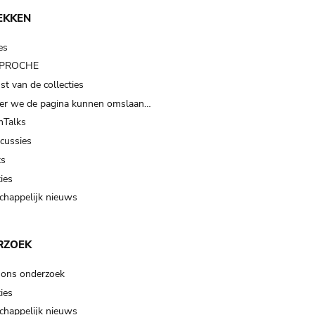
EKKEN
es
t PROCHE
t van de collecties
er we de pagina kunnen omslaan…
Talks
scussies
ts
ies
happelijk nieuws
RZOEK
 ons onderzoek
ies
happelijk nieuws