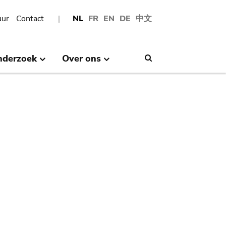
uur
Contact
NL
FR
EN
DE
中文
nderzoek
Over ons
Search