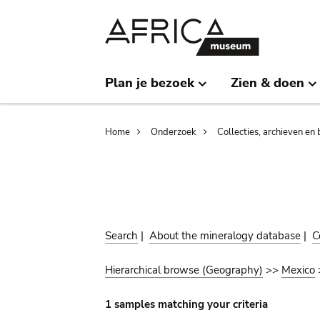
Skip
Skip
to
to
main
search
content
Plan je bezoek
Zien & doen
Breadcrumb
Home
Onderzoek
Collecties, archieven en 
Search
|
About the mineralogy database
|
C
Hierarchical browse (Geography)
>>
Mexico
1 samples matching your criteria