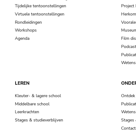
Tijdelijke tentoonstellingen
Projec
Virtuele tentoonstellingen
Herkoms
Rondleidingen
Voorale
Workshops
Museum
Agenda
Film di
Podcas
Publicat
Wetensc
LEREN
ONDE
Kleuter- & lagere school
Ontdek
Middelbare school
Publicat
Leerkrachten
Wetensc
Stages & studieverblijven
Stages 
Contact