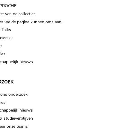
t PROCHE
t van de collecties
er we de pagina kunnen omslaan…
Talks
scussies
ts
ies
happelijk nieuws
RZOEK
 ons onderzoek
ies
happelijk nieuws
& studieverblijven
eer onze teams