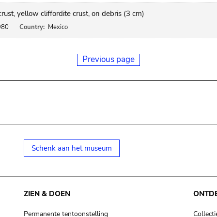
ust, yellow cliffordite crust, on debris (3 cm)
980
Country:
Mexico
Previous page
Schenk aan het museum
ZIEN & DOEN
ONTD
Permanente tentoonstelling
Collecti