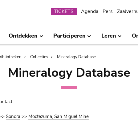
Submenu
TICKETS
Agenda
Pers
Zaalverh
Ontdekken
Participeren
Leren
O
bibliotheken
Collecties
Mineralogy Database
Mineralogy Database
ontact
>>
Sonora
>>
Moctezuma, San Miguel Mine