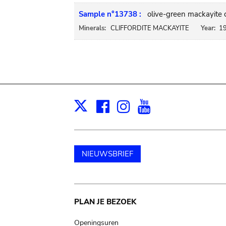
Sample n°13738 :
olive-green mackayite cr
Minerals:
CLIFFORDITE MACKAYITE
Year:
1
Facebook
Instagram
Youtube
Print
X
NIEUWSBRIEF
Main
PLAN JE BEZOEK
Openingsuren