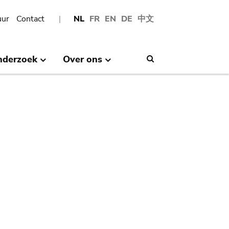
uur
Contact
NL
FR
EN
DE
中文
nderzoek
Over ons
Search