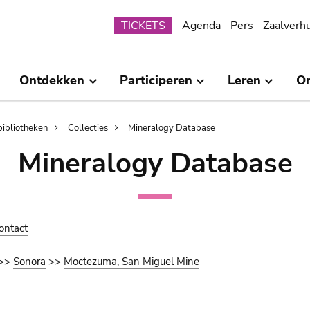
Submenu
TICKETS
Agenda
Pers
Zaalverh
Ontdekken
Participeren
Leren
O
bibliotheken
Collecties
Mineralogy Database
Mineralogy Database
ontact
>>
Sonora
>>
Moctezuma, San Miguel Mine