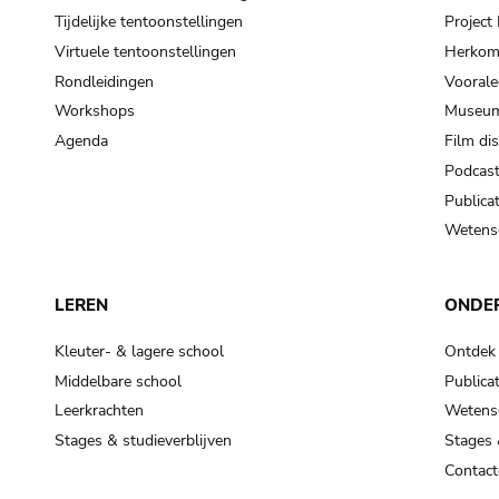
Tijdelijke tentoonstellingen
Projec
Virtuele tentoonstellingen
Herkoms
Rondleidingen
Voorale
Workshops
Museum
Agenda
Film di
Podcas
Publicat
Wetensc
LEREN
ONDE
Kleuter- & lagere school
Ontdek
Middelbare school
Publicat
Leerkrachten
Wetensc
Stages & studieverblijven
Stages 
Contact