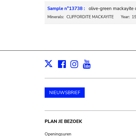
Sample n°13738 :
olive-green mackayite cr
Minerals:
CLIFFORDITE MACKAYITE
Year:
1
Facebook
Instagram
Youtube
Print
X
NIEUWSBRIEF
Main
PLAN JE BEZOEK
Openingsuren