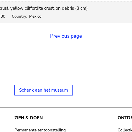
ust, yellow cliffordite crust, on debris (3 cm)
980
Country:
Mexico
Previous page
Schenk aan het museum
ZIEN & DOEN
ONTD
Permanente tentoonstelling
Collecti