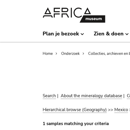
Skip
Skip
to
to
main
search
content
Plan je bezoek
Zien & doen
Breadcrumb
Home
Onderzoek
Collecties, archieven en 
Search
|
About the mineralogy database
|
C
Hierarchical browse (Geography)
>>
Mexico
1 samples matching your criteria