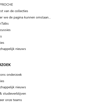
t PROCHE
t van de collecties
er we de pagina kunnen omslaan…
Talks
scussies
ts
ies
happelijk nieuws
RZOEK
 ons onderzoek
ies
happelijk nieuws
& studieverblijven
eer onze teams