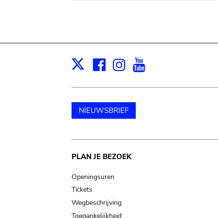
Facebook
Instagram
Youtube
Print
X
NIEUWSBRIEF
Main
PLAN JE BEZOEK
navigation
Openingsuren
Tickets
Wegbeschrijving
Toegankelijkheid