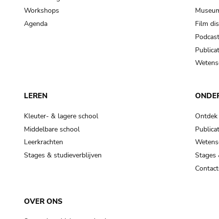
Workshops
Museum
Agenda
Film di
Podcas
Publicat
Wetensc
LEREN
ONDE
Kleuter- & lagere school
Ontdek
Middelbare school
Publicat
Leerkrachten
Wetensc
Stages & studieverblijven
Stages 
Contact
OVER ONS