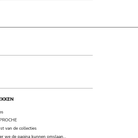
EKKEN
es
t PROCHE
t van de collecties
er we de pagina kunnen omslaan…