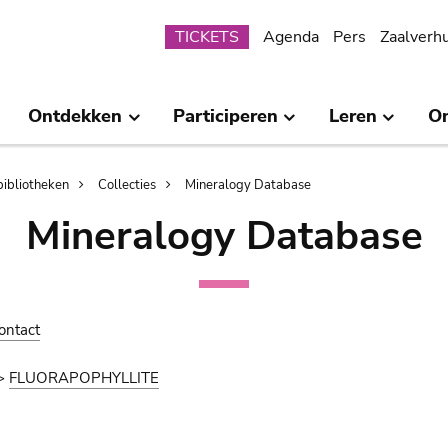
Submenu
TICKETS
Agenda
Pers
Zaalverh
Ontdekken
Participeren
Leren
O
bibliotheken
Collecties
Mineralogy Database
Mineralogy Database
ontact
>
FLUORAPOPHYLLITE