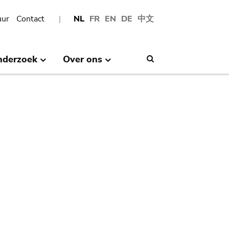
uur
Contact
NL
FR
EN
DE
中文
nderzoek
Over ons
Search