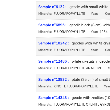
Sample n°6132 :
geode with small white-p
Minerals:
FLUORAPOPHYLLITE
Year:
Cou
Sample n°6896 :
geodic block (8 cm) with
Minerals:
FLUORAPOPHYLLITE
Year:
1954
Sample n°10242 :
geodes with white crys
Minerals:
FLUORAPOPHYLLITE
Year:
Cou
Sample n°12486 :
white crystals in geode
Minerals:
FLUORAPOPHYLLITE ANALCIME
Y
Sample n°13832 :
plate (25 cm) of small b
Minerals:
KINOITE FLUORAPOPHYLLITE
Year
Sample n°14343 :
geode with zeolites (1
Minerals:
FLUORAPOPHYLLITE OKENITE GYRO