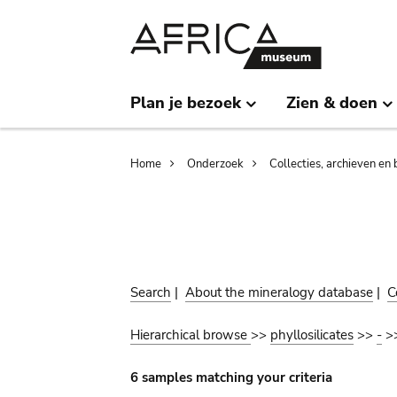
Skip
Skip
to
to
main
search
content
Plan je bezoek
Zien & doen
Breadcrumb
Home
Onderzoek
Collecties, archieven en 
Search
|
About the mineralogy database
|
C
Hierarchical browse
>>
phyllosilicates
>>
-
>
6 samples matching your criteria