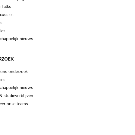
Talks
scussies
ts
ies
happelijk nieuws
RZOEK
 ons onderzoek
ies
happelijk nieuws
& studieverblijven
eer onze teams