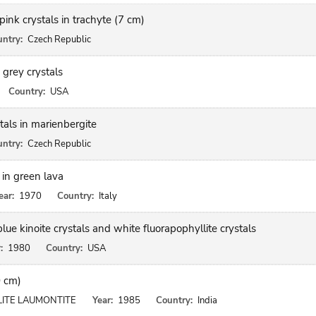
ink crystals in trachyte (7 cm)
ntry:
Czech Republic
 grey crystals
Country:
USA
tals in marienbergite
ntry:
Czech Republic
 in green lava
ear:
1970
Country:
Italy
lue kinoite crystals and white fluorapophyllite crystals
:
1980
Country:
USA
0 cm)
LITE LAUMONTITE
Year:
1985
Country:
India