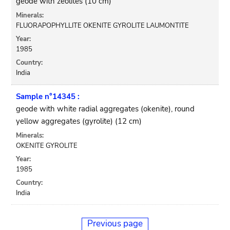
geode with zeolites (10 cm)
Minerals:
FLUORAPOPHYLLITE OKENITE GYROLITE LAUMONTITE
Year:
1985
Country:
India
Sample n°14345 :
geode with white radial aggregates (okenite), round
yellow aggregates (gyrolite) (12 cm)
Minerals:
OKENITE GYROLITE
Year:
1985
Country:
India
Previous page