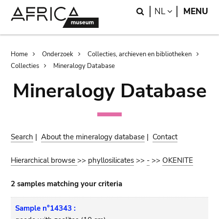
Skip
Skip
Search
LANGUAGE
NL
MENU
to
to
main
search
content
Breadcrumb
Home
Onderzoek
Collecties, archieven en bibliotheken
Collecties
Mineralogy Database
Mineralogy Database
Search
|
About the mineralogy database
|
Contact
Hierarchical browse
>>
phyllosilicates
>>
-
>>
OKENITE
2 samples matching your criteria
Sample n°14343 :