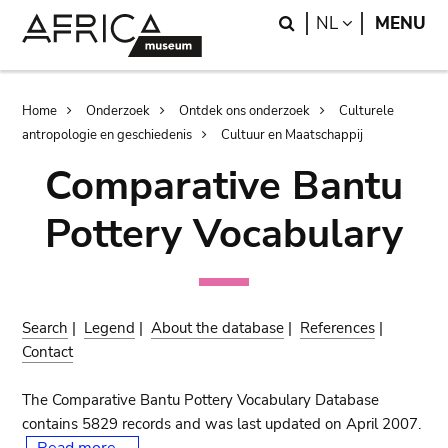
Skip
Skip
Search
LANGUAGE
NL
MENU
to
to
main
search
content
Breadcrumb
Home
Onderzoek
Ontdek ons onderzoek
Culturele
antropologie en geschiedenis
Cultuur en Maatschappij
Comparative Bantu
Pottery Vocabulary
Search
|
Legend
|
About the database
|
References
|
Contact
The Comparative Bantu Pottery Vocabulary Database
contains 5829 records and was last updated on April 2007.