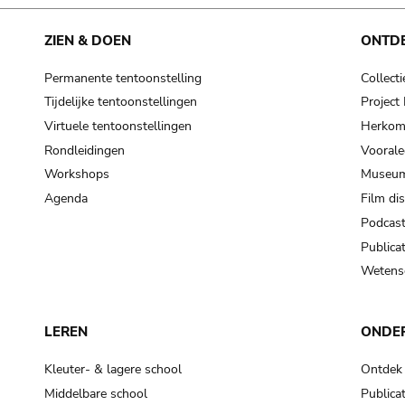
cooking-pot
frying pan
ZIEN & DOEN
ONTD
Permanente tentoonstelling
Collecti
frying pan; roaster pan
Tijdelijke tentoonstellingen
Projec
grog
Virtuele tentoonstellingen
Herkoms
cup; holllow vessel
Rondleidingen
Voorale
to make round and smooth
Workshops
Museum
smoothing tool (stone)
Agenda
Film di
Podcas
press; knead; plaster
Publicat
pottery clay
Wetensc
to plaster, to daub (walls & floor)
white clay; kaolin
LEREN
ONDE
cooking-pot
cooking-pot
Kleuter- & lagere school
Ontdek
jar; mud?
Middelbare school
Publicat