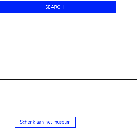
to mould pottery
press; squeeze; knead
pot sp.; jar; jug
pottery clay
potter
cooking-pot
bowl, plate
jug
place or thing for eating
jug
soil, clay, mud
plate, bowl
potsherd
cooking-pot
Schenk aan het museum
small cooking-pot