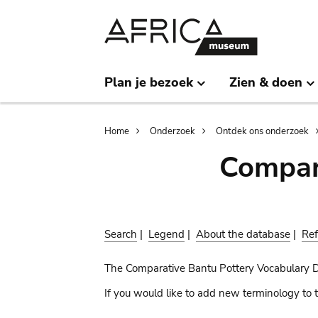
Skip
Skip
to
to
main
search
content
Plan je bezoek
Zien & doen
Breadcrumb
Home
Onderzoek
Ontdek ons onderzoek
Compar
Search
|
Legend
|
About the database
|
Ref
The Comparative Bantu Pottery Vocabulary 
If you would like to add new terminology to t