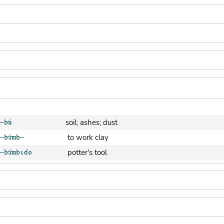
soil; ashes; dust
to work clay
potter's tool
clay pot (generic)
jar; calabash
clay soil
cooking-pot