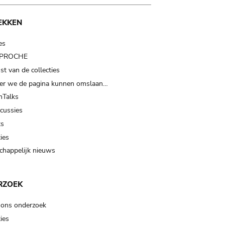
EKKEN
es
t PROCHE
t van de collecties
er we de pagina kunnen omslaan…
Talks
scussies
ts
ies
happelijk nieuws
RZOEK
 ons onderzoek
ies