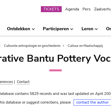
Submenu
TICKETS
Agenda
Pers
Zaalverh
Ontdekken
Participeren
Leren
O
Culturele antropologie en geschiedenis
Cultuur en Maatschappij
ative Bantu Pottery Voc
erences
|
Contact
Database contains 5829 records and was last updated on April 20
contact the author
his database or suggest corrections, please :