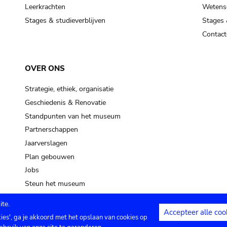
pot sp.
Leerkrachten
Wetensc
Stages & studieverblijven
Stages 
soil, earth
Contact
mud
OVER ONS
Strategie, ethiek, organisatie
Geschiedenis & Renovatie
Standpunten van het museum
Partnerschappen
Jaarverslagen
Plan gebouwen
Jobs
Steun het museum
te.
Accepteer alle coo
kies', ga je akkoord met het opslaan van cookies op