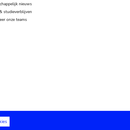
happelijk nieuws
& studieverblijven
eer onze teams
kies