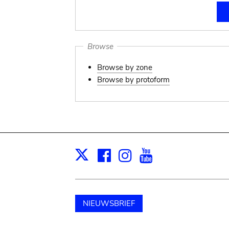
Browse
Browse by zone
Browse by protoform
Facebook
Instagram
Youtube
Print
X
NIEUWSBRIEF