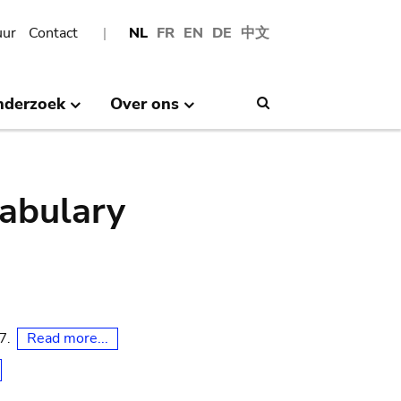
uur
Contact
NL
FR
EN
DE
中文
nderzoek
Over ons
Search
abulary
Read more...
07.