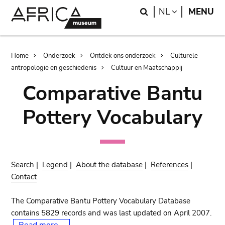
Skip
Skip
Search
LANGUAGE
NL
MENU
to
to
main
search
content
Breadcrumb
Home
Onderzoek
Ontdek ons onderzoek
Culturele
antropologie en geschiedenis
Cultuur en Maatschappij
Comparative Bantu
Pottery Vocabulary
Search
|
Legend
|
About the database
|
References
|
Contact
The Comparative Bantu Pottery Vocabulary Database
contains 5829 records and was last updated on April 2007.