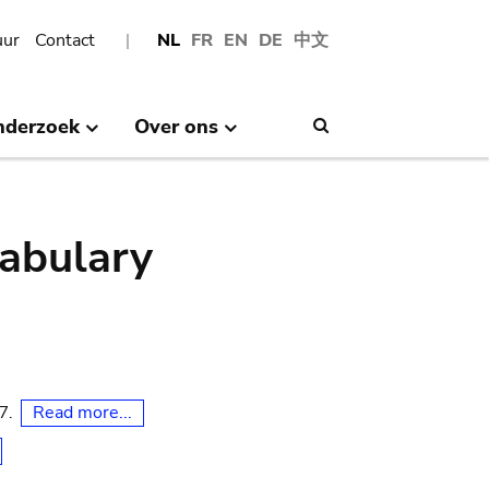
uur
Contact
NL
FR
EN
DE
中文
nderzoek
Over ons
Search
abulary
Read more...
07.