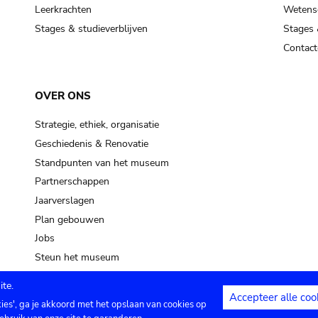
pot sp.
Leerkrachten
Wetensc
Stages & studieverblijven
Stages 
soil, earth
Contact
mud
OVER ONS
Strategie, ethiek, organisatie
Geschiedenis & Renovatie
Standpunten van het museum
Partnerschappen
Jaarverslagen
Plan gebouwen
Jobs
Steun het museum
te.
Accepteer alle coo
kies', ga je akkoord met het opslaan van cookies op