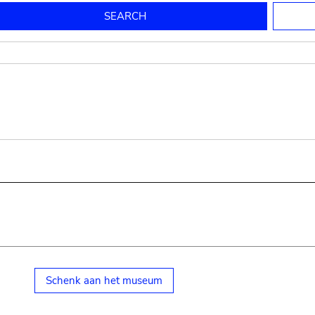
to mould pottery
press; squeeze; knead
pot sp.; jar; jug
pottery clay
potter
cooking-pot
bowl, plate
jug
place or thing for eating
jug
soil, clay, mud
plate, bowl
potsherd
cooking-pot
Schenk aan het museum
small cooking-pot