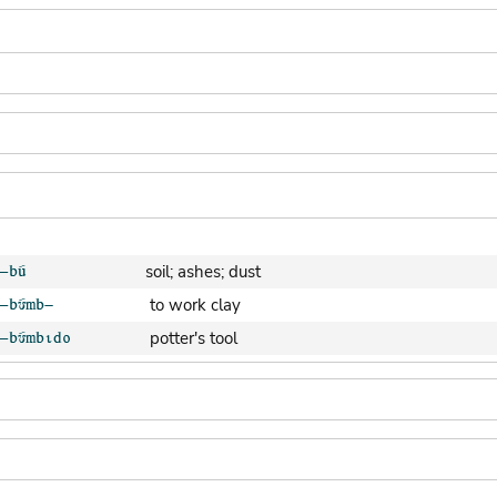
soil; ashes; dust
to work clay
potter's tool
clay pot (generic)
jar; calabash
clay soil
cooking-pot