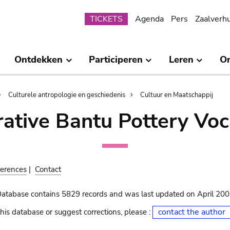
Submenu
TICKETS
Agenda
Pers
Zaalverh
Ontdekken
Participeren
Leren
O
Culturele antropologie en geschiedenis
Cultuur en Maatschappij
ative Bantu Pottery Voc
erences
|
Contact
Database contains 5829 records and was last updated on April 20
contact the author
his database or suggest corrections, please :