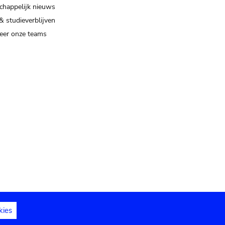
happelijk nieuws
& studieverblijven
eer onze teams
kies