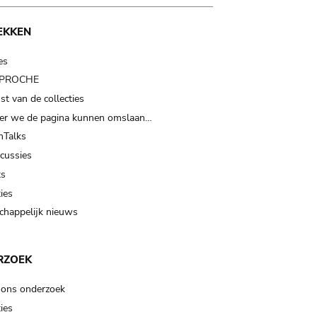
EKKEN
es
t PROCHE
t van de collecties
er we de pagina kunnen omslaan…
Talks
scussies
ts
ies
happelijk nieuws
RZOEK
 ons onderzoek
ies