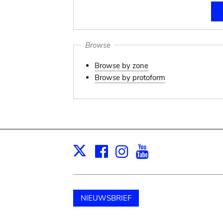
Browse
Browse by zone
Browse by protoform
Facebook
Instagram
Youtube
Print
X
NIEUWSBRIEF