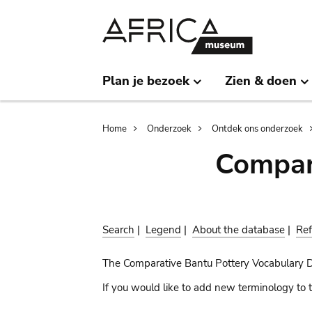
Skip
Skip
to
to
main
search
content
Plan je bezoek
Zien & doen
Breadcrumb
Home
Onderzoek
Ontdek ons onderzoek
Compar
Search
|
Legend
|
About the database
|
Ref
The Comparative Bantu Pottery Vocabulary 
If you would like to add new terminology to t