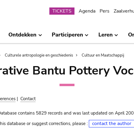
Submenu
TICKETS
Agenda
Pers
Zaalverh
Ontdekken
Participeren
Leren
O
Culturele antropologie en geschiedenis
Cultuur en Maatschappij
ative Bantu Pottery Voc
erences
|
Contact
Database contains 5829 records and was last updated on April 20
contact the author
his database or suggest corrections, please :