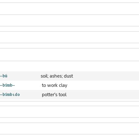
soil; ashes; dust
to work clay
potter's tool
clay pot (generic)
jar; calabash
clay soil
cooking-pot