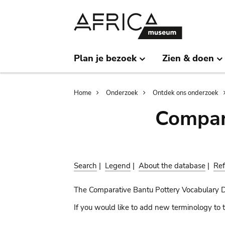
Skip
Skip
to
to
main
search
content
Plan je bezoek
Zien & doen
Breadcrumb
Home
Onderzoek
Ontdek ons onderzoek
Compar
Search
|
Legend
|
About the database
|
Ref
The Comparative Bantu Pottery Vocabulary 
If you would like to add new terminology to t