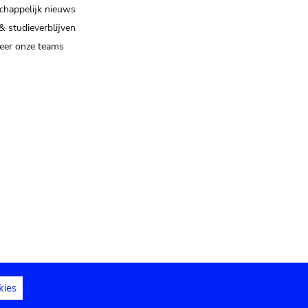
happelijk nieuws
& studieverblijven
eer onze teams
kies