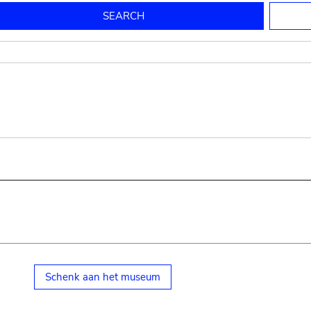
to mould pottery
press; squeeze; knead
pot sp.; jar; jug
pottery clay
potter
cooking-pot
bowl, plate
jug
place or thing for eating
jug
soil, clay, mud
plate, bowl
potsherd
cooking-pot
Schenk aan het museum
small cooking-pot