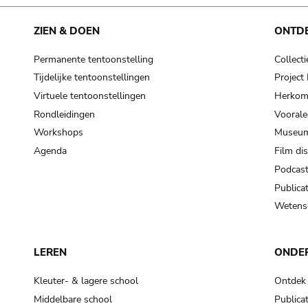
cooking-pot
frying pan
ZIEN & DOEN
ONTD
Permanente tentoonstelling
Collecti
frying pan; roaster pan
Tijdelijke tentoonstellingen
Projec
grog
Virtuele tentoonstellingen
Herkoms
cup; holllow vessel
Rondleidingen
Voorale
to make round and smooth
Workshops
Museum
smoothing tool (stone)
Agenda
Film di
Podcas
press; knead; plaster
Publicat
pottery clay
Wetensc
to plaster, to daub (walls & floor)
white clay; kaolin
LEREN
ONDE
cooking-pot
cooking-pot
Kleuter- & lagere school
Ontdek
jar; mud?
Middelbare school
Publicat