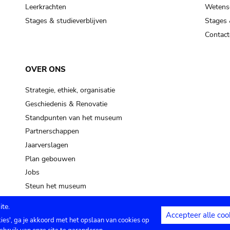
pot sp.
Leerkrachten
Wetensc
Stages & studieverblijven
Stages 
soil, earth
Contact
mud
OVER ONS
Strategie, ethiek, organisatie
Geschiedenis & Renovatie
Standpunten van het museum
Partnerschappen
Jaarverslagen
Plan gebouwen
Jobs
Steun het museum
te.
Accepteer alle coo
kies', ga je akkoord met het opslaan van cookies op