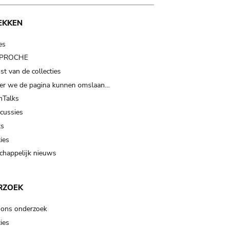
EKKEN
es
t PROCHE
t van de collecties
er we de pagina kunnen omslaan…
Talks
scussies
ts
ies
happelijk nieuws
RZOEK
 ons onderzoek
ies