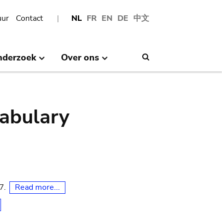
uur
Contact
NL
FR
EN
DE
中文
nderzoek
Over ons
Search
abulary
Read more...
07.