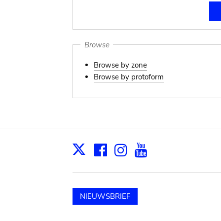
Browse
Browse by zone
Browse by protoform
Facebook
Instagram
Youtube
Print
X
NIEUWSBRIEF