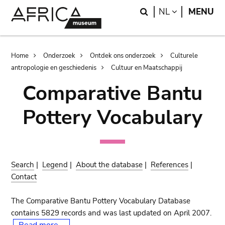
Skip
Skip
Search
LANGUAGE
NL
MENU
to
to
main
search
content
Breadcrumb
Home
Onderzoek
Ontdek ons onderzoek
Culturele
antropologie en geschiedenis
Cultuur en Maatschappij
Comparative Bantu
Pottery Vocabulary
Search
|
Legend
|
About the database
|
References
|
Contact
The Comparative Bantu Pottery Vocabulary Database
contains 5829 records and was last updated on April 2007.