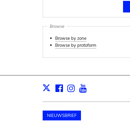
Browse
Browse by zone
Browse by protoform
Facebook
Instagram
Youtube
Print
X
NIEUWSBRIEF