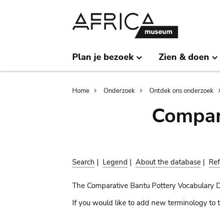
Skip
Skip
to
to
main
search
content
Plan je bezoek
Zien & doen
Breadcrumb
Home
Onderzoek
Ontdek ons onderzoek
Compar
Search
|
Legend
|
About the database
|
Ref
The Comparative Bantu Pottery Vocabulary 
If you would like to add new terminology to t