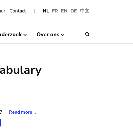
uur
Contact
NL
FR
EN
DE
中文
nderzoek
Over ons
Search
abulary
Read more...
07.