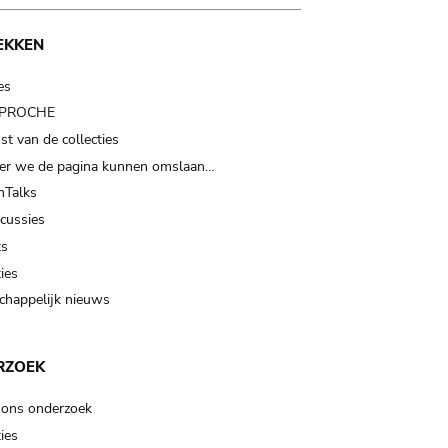
EKKEN
es
t PROCHE
t van de collecties
er we de pagina kunnen omslaan…
Talks
scussies
ts
ies
happelijk nieuws
RZOEK
 ons onderzoek
ies