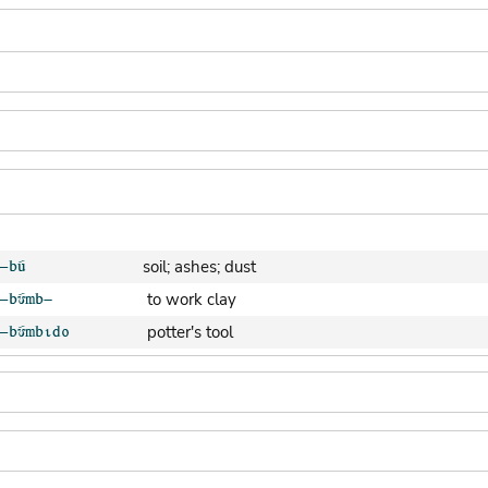
soil; ashes; dust
to work clay
potter's tool
clay pot (generic)
jar; calabash
clay soil
cooking-pot