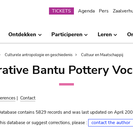
Submenu
TICKETS
Agenda
Pers
Zaalverh
Ontdekken
Participeren
Leren
O
Culturele antropologie en geschiedenis
Cultuur en Maatschappij
ative Bantu Pottery Voc
erences
|
Contact
Database contains 5829 records and was last updated on April 20
contact the author
his database or suggest corrections, please :