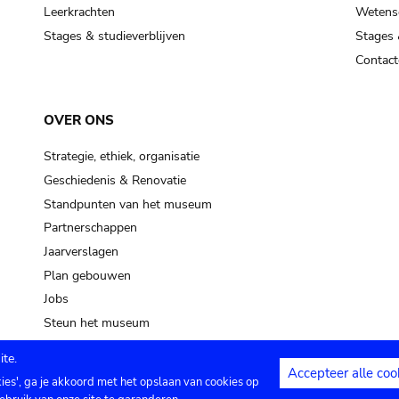
pot sp.
Leerkrachten
Wetensc
Stages & studieverblijven
Stages 
soil, earth
Contact
mud
OVER ONS
Strategie, ethiek, organisatie
Geschiedenis & Renovatie
Standpunten van het museum
Partnerschappen
Jaarverslagen
Plan gebouwen
Jobs
Steun het museum
te.
Accepteer alle coo
kies', ga je akkoord met het opslaan van cookies op