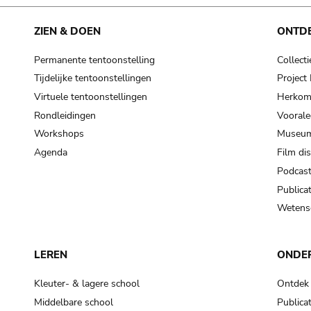
cooking-pot
frying pan
ZIEN & DOEN
ONTD
Permanente tentoonstelling
Collecti
frying pan; roaster pan
Tijdelijke tentoonstellingen
Projec
grog
Virtuele tentoonstellingen
Herkoms
cup; holllow vessel
Rondleidingen
Voorale
to make round and smooth
Workshops
Museum
smoothing tool (stone)
Agenda
Film di
Podcas
press; knead; plaster
Publicat
pottery clay
Wetensc
to plaster, to daub (walls & floor)
white clay; kaolin
LEREN
ONDE
cooking-pot
cooking-pot
Kleuter- & lagere school
Ontdek
jar; mud?
Middelbare school
Publicat