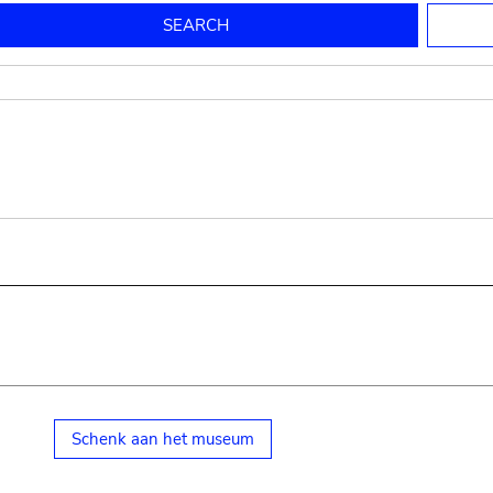
to mould pottery
press; squeeze; knead
pot sp.; jar; jug
pottery clay
potter
cooking-pot
bowl, plate
jug
place or thing for eating
jug
soil, clay, mud
plate, bowl
potsherd
cooking-pot
Schenk aan het museum
small cooking-pot