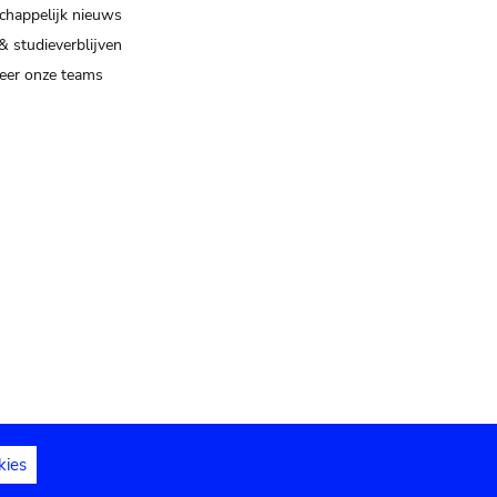
happelijk nieuws
& studieverblijven
eer onze teams
kies