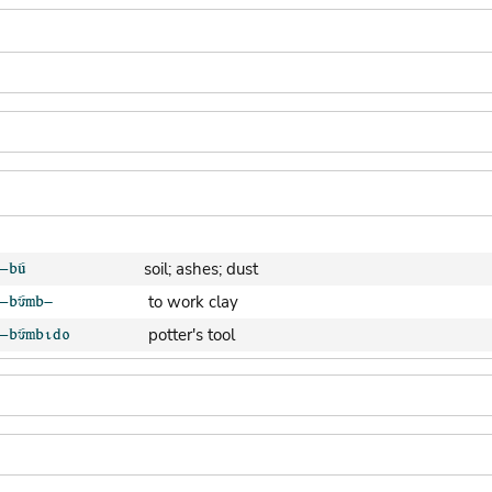
soil; ashes; dust
to work clay
potter's tool
clay pot (generic)
jar; calabash
clay soil
cooking-pot