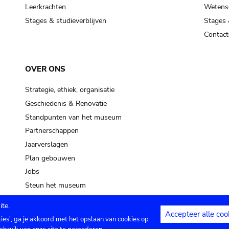
pot sp.
Leerkrachten
Wetensc
Stages & studieverblijven
Stages 
soil, earth
Contact
mud
OVER ONS
Strategie, ethiek, organisatie
Geschiedenis & Renovatie
Standpunten van het museum
Partnerschappen
Jaarverslagen
Plan gebouwen
Jobs
Steun het museum
te.
Accepteer alle coo
kies', ga je akkoord met het opslaan van cookies op