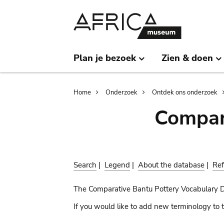
Skip
Skip
to
to
main
search
content
Plan je bezoek
Zien & doen
Breadcrumb
Home
Onderzoek
Ontdek ons onderzoek
Compar
Search
|
Legend
|
About the database
|
Ref
The Comparative Bantu Pottery Vocabulary 
If you would like to add new terminology to t