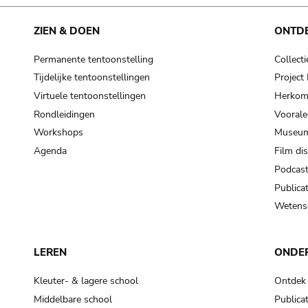
cooking-pot
frying pan
ZIEN & DOEN
ONTD
Permanente tentoonstelling
Collecti
frying pan; roaster pan
Tijdelijke tentoonstellingen
Projec
grog
Virtuele tentoonstellingen
Herkoms
cup; holllow vessel
Rondleidingen
Voorale
to make round and smooth
Workshops
Museum
smoothing tool (stone)
Agenda
Film di
Podcas
press; knead; plaster
Publicat
pottery clay
Wetensc
to plaster, to daub (walls & floor)
white clay; kaolin
LEREN
ONDE
cooking-pot
cooking-pot
Kleuter- & lagere school
Ontdek
jar; mud?
Middelbare school
Publicat