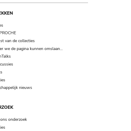
EKKEN
es
t PROCHE
t van de collecties
er we de pagina kunnen omslaan…
Talks
scussies
ts
ies
happelijk nieuws
RZOEK
 ons onderzoek
ies