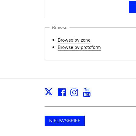
Browse
Browse by zone
Browse by protoform
Facebook
Instagram
Youtube
Print
X
NIEUWSBRIEF