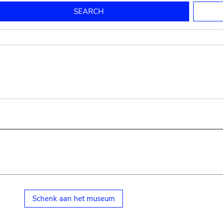
to mould pottery
press; squeeze; knead
pot sp.; jar; jug
pottery clay
potter
cooking-pot
bowl, plate
jug
place or thing for eating
jug
soil, clay, mud
plate, bowl
potsherd
cooking-pot
Schenk aan het museum
small cooking-pot