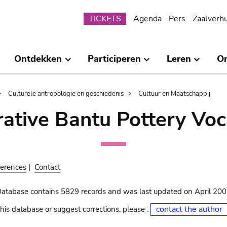
Submenu
TICKETS
Agenda
Pers
Zaalverh
Ontdekken
Participeren
Leren
O
Culturele antropologie en geschiedenis
Cultuur en Maatschappij
ative Bantu Pottery Voc
erences
|
Contact
Database contains 5829 records and was last updated on April 20
contact the author
his database or suggest corrections, please :