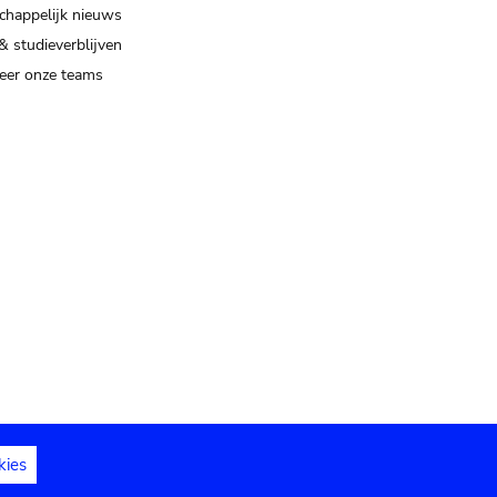
happelijk nieuws
& studieverblijven
eer onze teams
kies