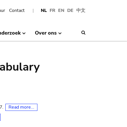
uur
Contact
NL
FR
EN
DE
中文
nderzoek
Over ons
Search
abulary
Read more...
07.