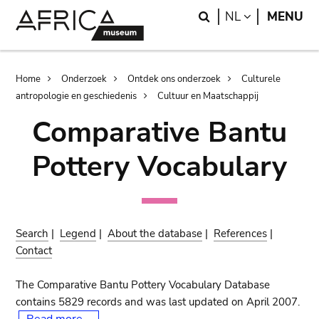
Skip
Skip
Search
LANGUAGE
NL
MENU
to
to
main
search
content
Breadcrumb
Home
Onderzoek
Ontdek ons onderzoek
Culturele
antropologie en geschiedenis
Cultuur en Maatschappij
Comparative Bantu
Pottery Vocabulary
Search
|
Legend
|
About the database
|
References
|
Contact
The Comparative Bantu Pottery Vocabulary Database
contains 5829 records and was last updated on April 2007.